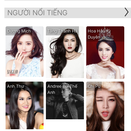
NGƯỜI NỔI TIẾNG
Dương Mịch
Tăng Thanh Hà
Hoa Hậu Kỳ
Duyên
Anh Thư
Andree Bùi Thế
Chi Pu
Anh