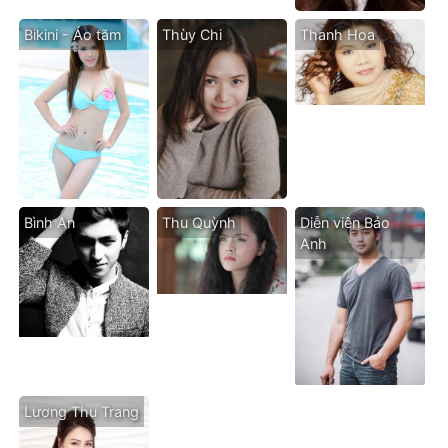
Bikini - Áo tăm
Thùy Chi
Thanh Hoa
Bình An
Thu Quỳnh
Diễn viên Bảo
Anh
Lương Thu Trang