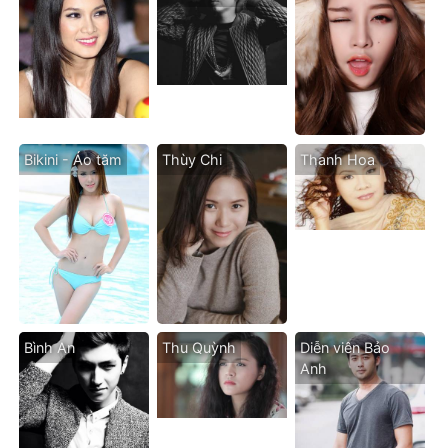
Bikini - Áo tăm
Thùy Chi
Thanh Hoa
Bình An
Thu Quỳnh
Diễn viên Bảo
Anh