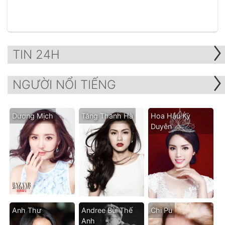
TIN 24H
NGƯỜI NỔI TIẾNG
Dương Mịch
Tăng Thanh Hà
Hoa Hậu Kỳ
Duyên
Anh Thư
Andree Bùi Thế
Chi Pu
Anh