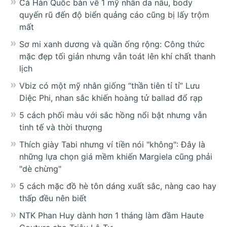
Cả Hàn Quốc bàn về 1 mỹ nhân da nâu, body
quyến rũ đến độ biển quảng cáo cũng bị lấy trộm
mất
Sơ mi xanh dương và quần ống rộng: Công thức
mặc đẹp tối giản nhưng vẫn toát lên khí chất thanh
lịch
Vbiz có một mỹ nhân giống “thần tiên tỉ tỉ” Lưu
Diệc Phi, nhan sắc khiến hoàng tử ballad đổ rạp
5 cách phối màu với sắc hồng nổi bật nhưng vẫn
tinh tế và thời thượng
Thích giày Tabi nhưng ví tiền nói "không": Đây là
những lựa chọn giá mềm khiến Margiela cũng phải
"dè chừng"
5 cách mặc đồ hè tôn dáng xuất sắc, nàng cao hay
thấp đều nên biết
NTK Phan Huy dành hơn 1 tháng làm đầm Haute