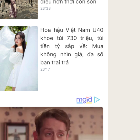
điệu hơn thời còn son
23:38
Hoa hậu Việt Nam U40
khoe túi 730 triệu, túi
tiền tỷ sắp về: Mua
không nhìn giá, đa số
bạn trai trả
23:17