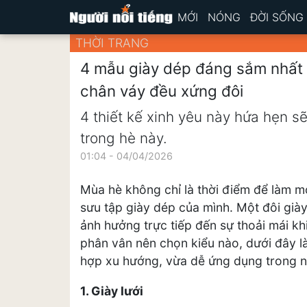
MỚI
NÓNG
ĐỜI SỐNG
THỜI TRANG
4 mẫu giày dép đáng sắm nhất 
chân váy đều xứng đôi
4 thiết kế xinh yêu này hứa hẹn 
trong hè này.
01:04 - 04/04/2026
Mùa hè không chỉ là thời điểm để làm m
sưu tập giày dép của mình. Một đôi giày
ảnh hưởng trực tiếp đến sự thoải mái kh
phân vân nên chọn kiểu nào, dưới đây 
hợp xu hướng, vừa dễ ứng dụng trong n
1. Giày lưới