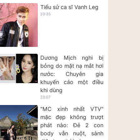
Tiểu sử ca sĩ Vanh Leg
23:35
Dương Mịch nghi bị
bỏng do mặt nạ mắt hơi
nước: Chuyên gia
khuyến cáo một điều
khi dùng
23:07
"MC xinh nhất VTV"
mặc đẹp không trượt
phát nào: Đẻ 2 con
body vẫn nuột, sành