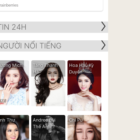
TIN 24H
NGƯỜI NỔI TIẾNG
ương Mịch
Tăng Thanh
Hoa Hậu Kỳ
Hà
Duyên
nh Thư
Andree Bùi
Chi Pu
Thế Anh