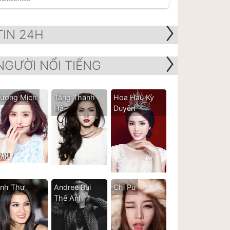
TIN 24H
NGƯỜI NỔI TIẾNG
ương Mịch
Tăng Thanh
Hoa Hậu Kỳ
Hà
Duyên
nh Thư
Andree Bùi
Chi Pu
Thế Anh