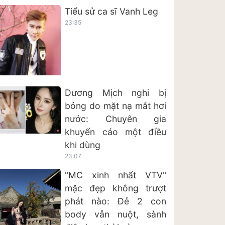
Tiểu sử ca sĩ Vanh Leg
23:35
Dương Mịch nghi bị
bỏng do mặt nạ mắt hơi
nước: Chuyên gia
khuyến cáo một điều
khi dùng
23:07
"MC xinh nhất VTV"
mặc đẹp không trượt
phát nào: Đẻ 2 con
body vẫn nuột, sành