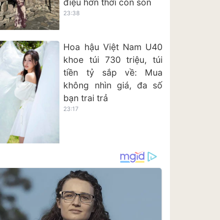
điệu hơn thời còn son
23:38
Hoa hậu Việt Nam U40
khoe túi 730 triệu, túi
tiền tỷ sắp về: Mua
không nhìn giá, đa số
bạn trai trả
23:17