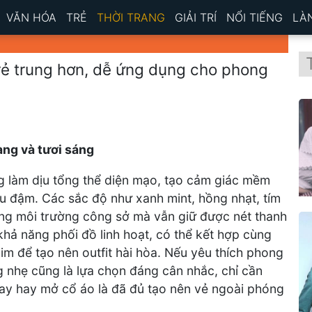
VĂN HÓA
TRẺ
THỜI TRANG
GIẢI TRÍ
NỔI TIẾNG
LÀ
trẻ trung hơn, dễ ứng dụng cho phong
àng và tươi sáng
 làm dịu tổng thể diện mạo, tạo cảm giác mềm
àu đậm. Các sắc độ như xanh mint, hồng nhạt, tím
ong môi trường công sở mà vẫn giữ được nét thanh
hả năng phối đồ linh hoạt, có thể kết hợp cùng
m để tạo nên outfit hài hòa. Nếu yêu thích phong
g nhẹ cũng là lựa chọn đáng cân nhắc, chỉ cần
 tay hay mở cổ áo là đã đủ tạo nên vẻ ngoài phóng