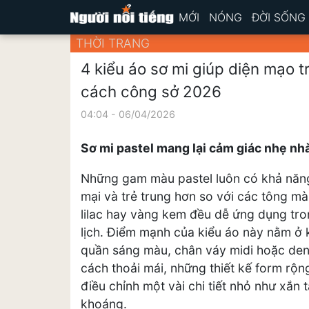
MỚI
NÓNG
ĐỜI SỐNG
THỜI TRANG
4 kiểu áo sơ mi giúp diện mạo 
cách công sở 2026
04:04 - 06/04/2026
Sơ mi pastel mang lại cảm giác nhẹ nh
Những gam màu pastel luôn có khả năng
mại và trẻ trung hơn so với các tông m
lilac hay vàng kem đều dễ ứng dụng tr
lịch. Điểm mạnh của kiểu áo này nằm ở k
quần sáng màu, chân váy midi hoặc deni
cách thoải mái, những thiết kế form rộn
điều chỉnh một vài chi tiết nhỏ như xắn
khoáng.