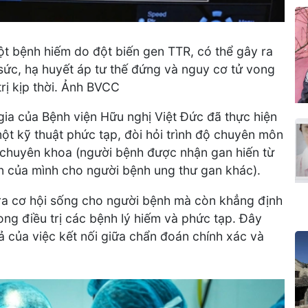
một bệnh hiếm do đột biến gen TTR, có thể gây ra
 sức, hạ huyết áp tư thế đứng và nguy cơ tử vong
rị kịp thời. Ảnh BVCC
ia của Bệnh viện Hữu nghị Việt Đức đã thực hiện
t kỹ thuật phức tạp, đòi hỏi trình độ chuyên môn
 chuyên khoa (người bệnh được nhận gan hiến từ
an của mình cho người bệnh ung thư gan khác).
a cơ hội sống cho người bệnh mà còn khẳng định
rong điều trị các bệnh lý hiếm và phức tạp. Đây
ả của việc kết nối giữa chẩn đoán chính xác và