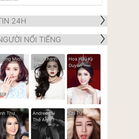
TIN 24H
NGƯỜI NỔI TIẾNG
ương Mịch
Tăng Thanh
Hoa Hậu Kỳ
Hà
Duyên
nh Thư
Andree Bùi
Chi Pu
Thế Anh