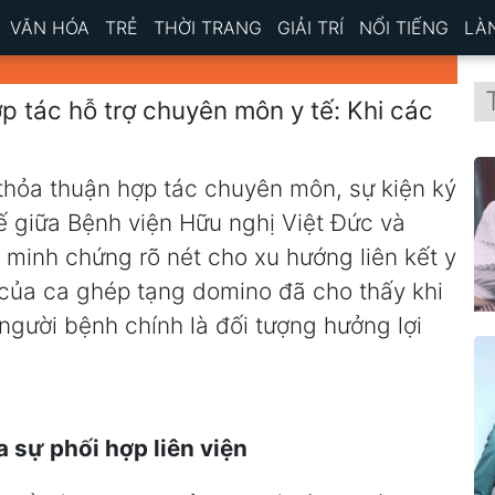
VĂN HÓA
TRẺ
THỜI TRANG
GIẢI TRÍ
NỔI TIẾNG
LÀ
 tác hỗ trợ chuyên môn y tế: Khi các
thỏa thuận hợp tác chuyên môn, sự kiện ký
ế giữa Bệnh viện Hữu nghị Việt Đức và
 minh chứng rõ nét cho xu hướng liên kết y
 của ca ghép tạng domino đã cho thấy khi
 người bệnh chính là đối tượng hưởng lợi
 sự phối hợp liên viện