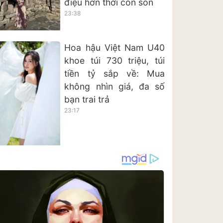
điệu hơn thời còn son
23:38
Hoa hậu Việt Nam U40
khoe túi 730 triệu, túi
tiền tỷ sắp về: Mua
không nhìn giá, đa số
bạn trai trả
23:17