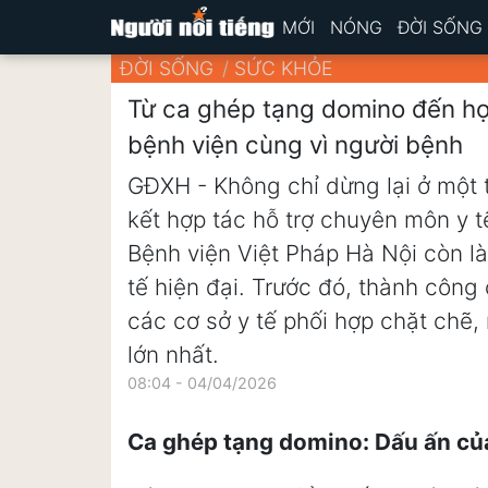
MỚI
NÓNG
ĐỜI SỐNG
ĐỜI SỐNG
SỨC KHỎE
Từ ca ghép tạng domino đến hợp
bệnh viện cùng vì người bệnh
GĐXH - Không chỉ dừng lại ở một 
kết hợp tác hỗ trợ chuyên môn y t
Bệnh viện Việt Pháp Hà Nội còn là
tế hiện đại. Trước đó, thành công
các cơ sở y tế phối hợp chặt chẽ,
lớn nhất.
08:04 - 04/04/2026
Ca ghép tạng domino: Dấu ấn của