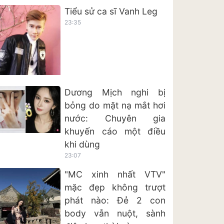
Tiểu sử ca sĩ Vanh Leg
23:35
Dương Mịch nghi bị
bỏng do mặt nạ mắt hơi
nước: Chuyên gia
khuyến cáo một điều
khi dùng
23:07
"MC xinh nhất VTV"
mặc đẹp không trượt
phát nào: Đẻ 2 con
body vẫn nuột, sành