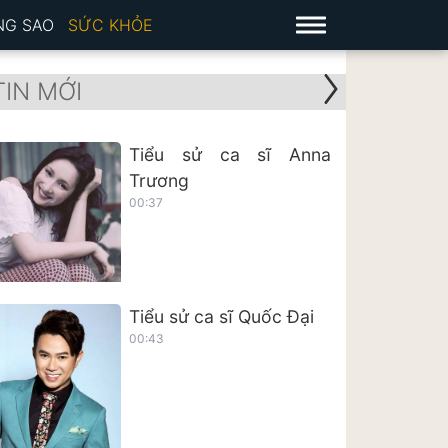
NG SAO
SỨC KHỎE
TIN MỚI
Tiểu sử ca sĩ Anna
Trương
00:37
Tiểu sử ca sĩ Quốc Đại
00:43