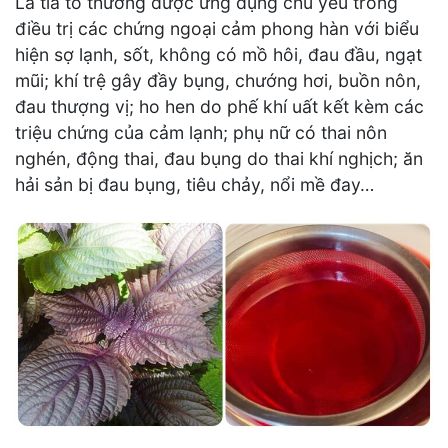
Lá tía tô thường được ứng dụng chủ yếu trong
điều trị các chứng ngoại cảm phong hàn với biểu
hiện sợ lạnh, sốt, không có mồ hôi, đau đầu, ngạt
mũi; khí trệ gây đầy bụng, chướng hơi, buồn nôn,
đau thượng vị; ho hen do phế khí uất kết kèm các
triệu chứng của cảm lạnh; phụ nữ có thai nôn
nghén, động thai, đau bụng do thai khí nghịch; ăn
hải sản bị đau bụng, tiêu chảy, nổi mề đay…