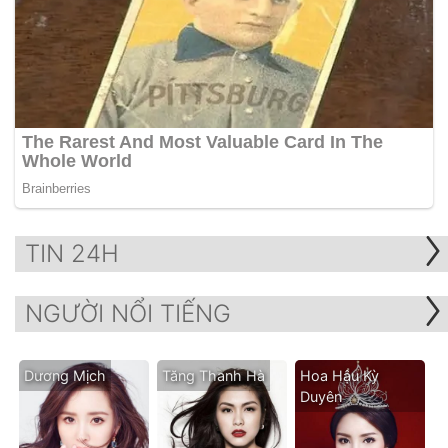
TIN 24H
NGƯỜI NỔI TIẾNG
Dương Mịch
Tăng Thanh Hà
Hoa Hậu Kỳ
Duyên