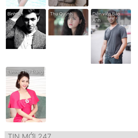
Bình An
Thu Quỳnh
Diễn viên Bảo
Anh
Lương Thu Trang
TIN MỚI 247