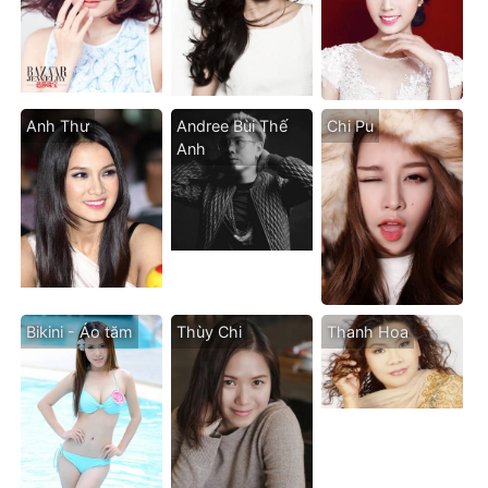
Anh Thư
Andree Bùi Thế
Chi Pu
Anh
Bikini - Áo tăm
Thùy Chi
Thanh Hoa