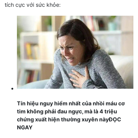
tích cực với sức khỏe:
Tín hiệu nguy hiểm nhất của nhồi máu cơ
tim không phải đau ngực, mà là 4 triệu
chứng xuất hiện thường xuyên nàyĐỌC
NGAY