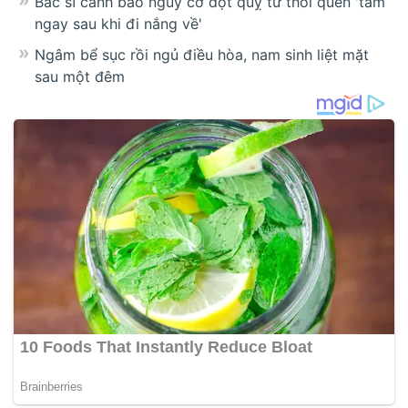
Bác sĩ cảnh báo nguy cơ đột quỵ từ thói quen 'tắm
ngay sau khi đi nắng về'
Ngâm bể sục rồi ngủ điều hòa, nam sinh liệt mặt
sau một đêm