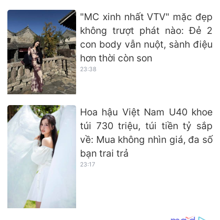
"MC xinh nhất VTV" mặc đẹp
không trượt phát nào: Đẻ 2
con body vẫn nuột, sành điệu
hơn thời còn son
23:38
Hoa hậu Việt Nam U40 khoe
túi 730 triệu, túi tiền tỷ sắp
về: Mua không nhìn giá, đa số
bạn trai trả
23:17