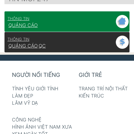
THÔNG TIN
QUẢNG CÁO
THÔNG TIN
QUẢNG CÁO
QC
NGƯỜI NỔI TIẾNG
GIỚI TRẺ
TÌNH YÊU GIỚI TÍNH
TRANG TRÍ NỘI THẤT
LÀM ĐẸP
KIẾN TRÚC
LÂM VỸ DẠ
CÔNG NGHỆ
HÌNH ẢNH VIỆT NAM XƯA