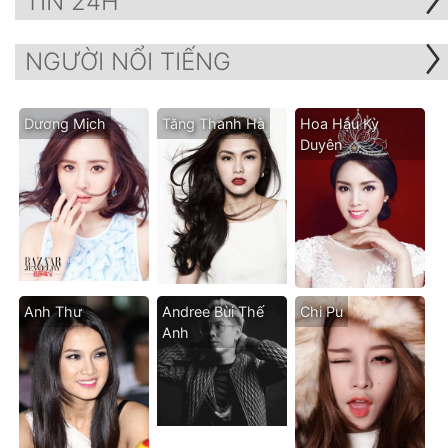
TIN 24H
NGƯỜI NỔI TIẾNG
Dương Mịch
Tăng Thanh Hà
Hoa Hậu Kỳ
Duyên
Anh Thư
Andree Bùi Thế
Chi Pu
Anh