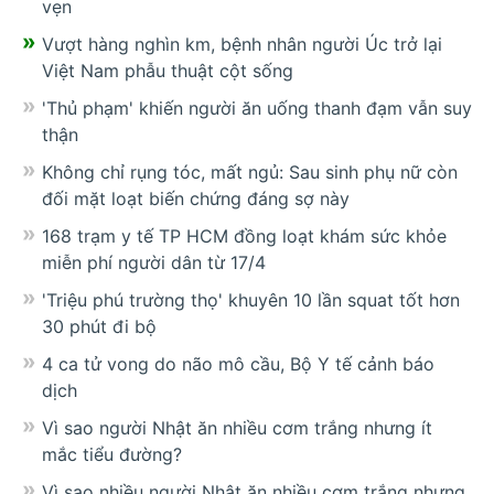
vẹn
Vượt hàng nghìn km, bệnh nhân người Úc trở lại
Việt Nam phẫu thuật cột sống
'Thủ phạm' khiến người ăn uống thanh đạm vẫn suy
thận
Không chỉ rụng tóc, mất ngủ: Sau sinh phụ nữ còn
đối mặt loạt biến chứng đáng sợ này
168 trạm y tế TP HCM đồng loạt khám sức khỏe
miễn phí người dân từ 17/4
'Triệu phú trường thọ' khuyên 10 lần squat tốt hơn
30 phút đi bộ
4 ca tử vong do não mô cầu, Bộ Y tế cảnh báo
dịch
Vì sao người Nhật ăn nhiều cơm trắng nhưng ít
mắc tiểu đường?
Vì sao nhiều người Nhật ăn nhiều cơm trắng nhưng