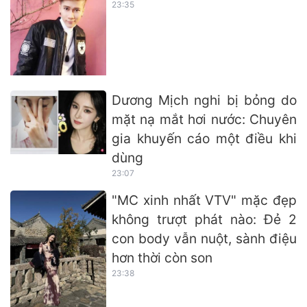
23:35
Dương Mịch nghi bị bỏng do
mặt nạ mắt hơi nước: Chuyên
gia khuyến cáo một điều khi
dùng
23:07
"MC xinh nhất VTV" mặc đẹp
không trượt phát nào: Đẻ 2
con body vẫn nuột, sành điệu
hơn thời còn son
23:38