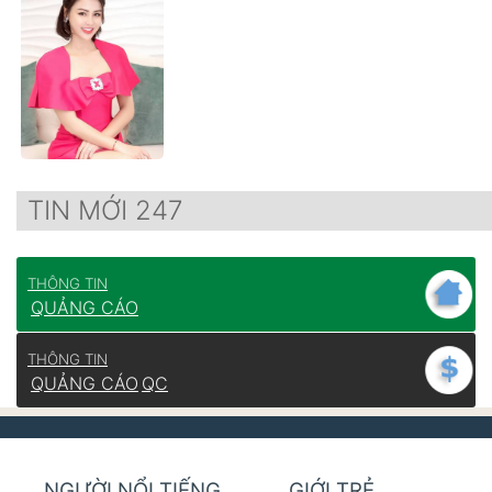
TIN MỚI 247
THÔNG TIN
QUẢNG CÁO
THÔNG TIN
QUẢNG CÁO
QC
NGƯỜI NỔI TIẾNG
GIỚI TRẺ