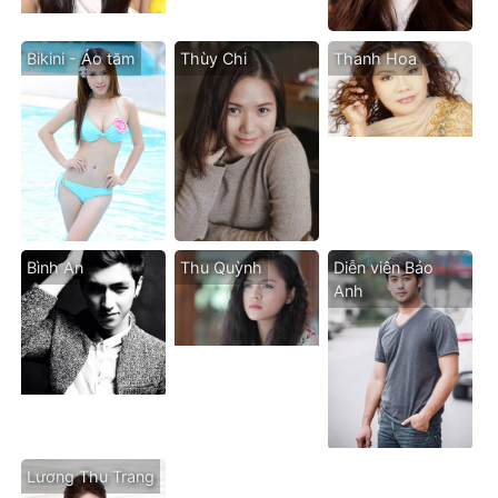
Bikini - Áo tăm
Thùy Chi
Thanh Hoa
Bình An
Thu Quỳnh
Diễn viên Bảo
Anh
Lương Thu Trang