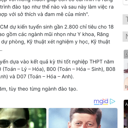
rình đào tạo như thế nào và sau này làm việc ra
hợp với sở thích và đam mê của mình".
 dự kiến tuyển sinh gần 2.800 chỉ tiêu cho 18
bao gồm các ngành mũi nhọn như Y khoa, Răng
dự phòng, Kỹ thuật xét nghiệm y học, Kỹ thuật
…
D
yển dựa vào kết quả kỳ thi tốt nghiệp THPT năm
 (Toán – Lý – Hóa), B00 (Toán – Hóa – Sinh), B08
Anh) và D07 (Toán – Hóa – Anh).
ăm, tùy theo từng ngành đào tạo.
A