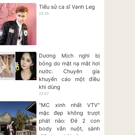
Tiểu sử ca sĩ Vanh Leg
23:35
Dương Mịch nghi bị
bỏng do mặt nạ mắt hơi
nước: Chuyên gia
khuyến cáo một điều
khi dùng
23:07
"MC xinh nhất VTV"
mặc đẹp không trượt
phát nào: Đẻ 2 con
body vẫn nuột, sành