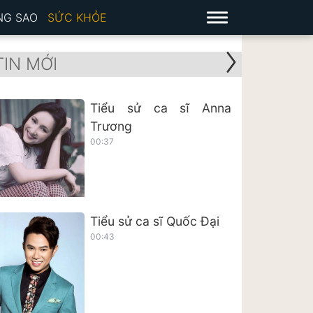
NG SAO
SỨC KHỎE
TIN MỚI
Tiểu sử ca sĩ Anna
Trương
00:37
Tiểu sử ca sĩ Quốc Đại
00:43