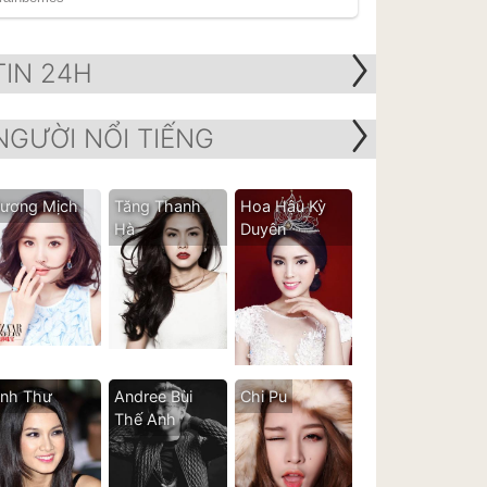
TIN 24H
NGƯỜI NỔI TIẾNG
ương Mịch
Tăng Thanh
Hoa Hậu Kỳ
Hà
Duyên
nh Thư
Andree Bùi
Chi Pu
Thế Anh