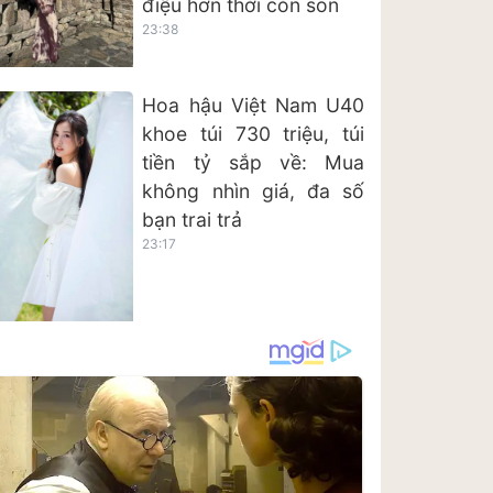
điệu hơn thời còn son
23:38
Hoa hậu Việt Nam U40
khoe túi 730 triệu, túi
tiền tỷ sắp về: Mua
không nhìn giá, đa số
bạn trai trả
23:17