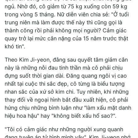
ngủ. Nhờ đó, cô giảm từ 75 kg xuống còn 59 kg
trong vòng 5 tháng. Nữ diễn viên chia sẻ: "Ở tuổi
trung niên mà làm được thế này thì cũng gọi là
thành công rồi phải không mọi người? Cảm giác
quay trở lại mức cân nặng của 15 năm trước thật
khó tin".
Theo Kim Ji-yeon, đằng sau quyết tâm giảm cân
này là những nỗi đau tinh thần mà cô phải chịu
đựng suốt thời gian dài. Đăng quang ngôi vị cao
nhất tại cuộc thi sắc đẹp, cô từng là biểu tượng
nhan sắc của xứ sở kim chi. Tuy nhiên, khi những
thay đổi về ngoại hình bắt đầu xuất hiện, cô phải
hứng chịu những bình luận như "làm xấu mặt danh
hiệu hoa hậu" hay "không biết xấu hổ sao?".
"Tôi có cảm giác như những người xung quanh
đang tuyên án tử hình mình vậy", Kim Ji-yeon nhớ