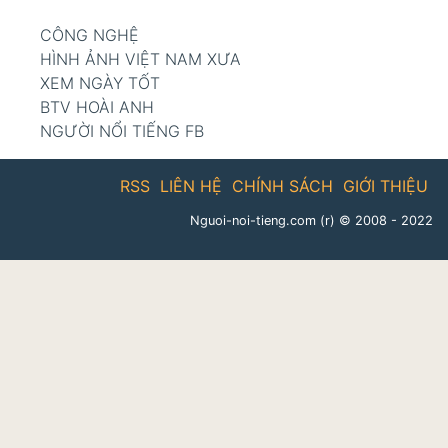
CÔNG NGHỆ
HÌNH ẢNH VIỆT NAM XƯA
XEM NGÀY TỐT
BTV HOÀI ANH
NGƯỜI NỔI TIẾNG FB
RSS
LIÊN HỆ
CHÍNH SÁCH
GIỚI THIỆU
Nguoi-noi-tieng.com (r)
© 2008 - 2022