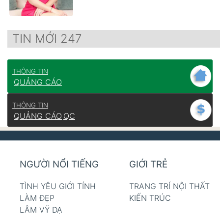
TIN MỚI 247
THÔNG TIN
QUẢNG CÁO
THÔNG TIN
QUẢNG CÁO
QC
NGƯỜI NỔI TIẾNG
GIỚI TRẺ
TÌNH YÊU GIỚI TÍNH
TRANG TRÍ NỘI THẤT
LÀM ĐẸP
KIẾN TRÚC
LÂM VỸ DẠ