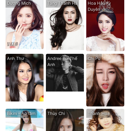
Dương Mịch
Tăng Thanh Hà
Hoa Hậu Kỳ
Duyên
Anh Thư
Andree Bùi Thế
Chi Pu
Anh
Bikini - Áo tăm
Thùy Chi
Thanh Hoa