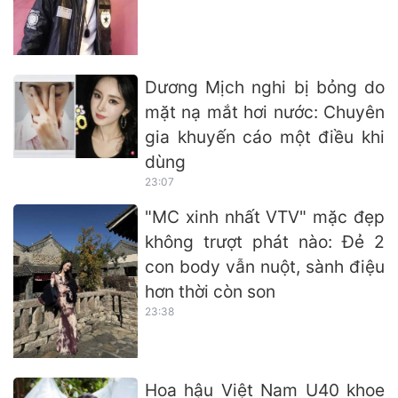
Dương Mịch nghi bị bỏng do
mặt nạ mắt hơi nước: Chuyên
gia khuyến cáo một điều khi
dùng
23:07
"MC xinh nhất VTV" mặc đẹp
không trượt phát nào: Đẻ 2
con body vẫn nuột, sành điệu
hơn thời còn son
23:38
Hoa hậu Việt Nam U40 khoe