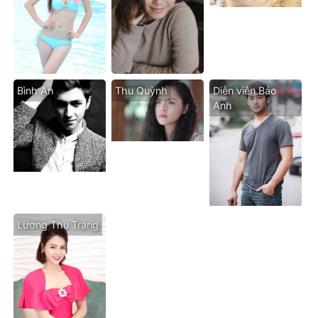
Bình An
Thu Quỳnh
Diễn viên Bảo
Anh
Lương Thu Trang