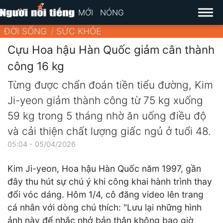
MỚI
NÓNG
ĐỜI SỐNG
SỨC KHỎE
Cựu Hoa hậu Hàn Quốc giảm cân thành
công 16 kg
Từng được chẩn đoán tiền tiểu đường, Kim
Ji-yeon giảm thành công từ 75 kg xuống
59 kg trong 5 tháng nhờ ăn uống điều độ
và cải thiện chất lượng giấc ngủ ở tuổi 48.
05:04 - 05/04/2026
Kim Ji-yeon, Hoa hậu Hàn Quốc năm 1997, gần
đây thu hút sự chú ý khi công khai hành trình thay
đổi vóc dáng. Hôm 1/4, cô đăng video lên trang
cá nhân với dòng chú thích: "Lưu lại những hình
ảnh này để nhắc nhở bản thân không bao giờ