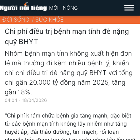
MỚI
NÓNG
ĐỜI SỐNG
SỨC KHỎE
Chi phí điều trị bệnh mạn tính đè nặng
quỹ BHYT
Nhóm bệnh mạn tính không xuất hiện đơn
lẻ mà thường đi kèm nhiều bệnh lý, khiến
chi chi điều trị đè nặng quỹ BHYT với tổng
chi gần 20.000 tỷ đồng năm 2025, tăng
gần 18%.
04:04 - 18/04/2026
"Chi phí khám chữa bệnh gia tăng mạnh, đặc biệt
từ các bệnh mạn tính không lây nhiễm như tăng
huyết áp, đái tháo đường, tim mạch, rối loạn
chuyển hóa đang tạo áp lực ngày càng lớn lên quỹ