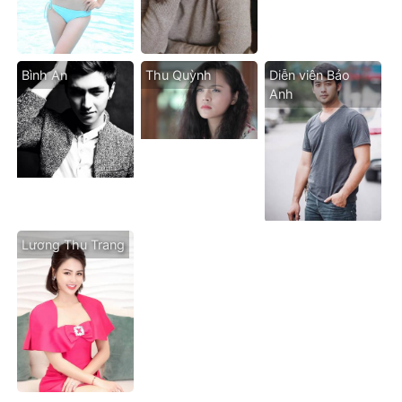
Bình An
Thu Quỳnh
Diễn viên Bảo
Anh
Lương Thu Trang