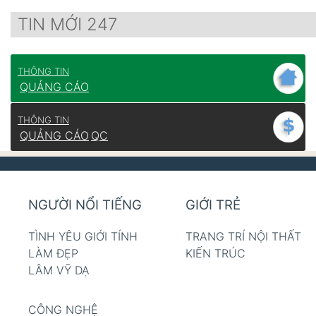
TIN MỚI 247
THÔNG TIN
QUẢNG CÁO
THÔNG TIN
QUẢNG CÁO
QC
NGƯỜI NỔI TIẾNG
GIỚI TRẺ
TÌNH YÊU GIỚI TÍNH
TRANG TRÍ NỘI THẤT
LÀM ĐẸP
KIẾN TRÚC
LÂM VỸ DẠ
CÔNG NGHỆ