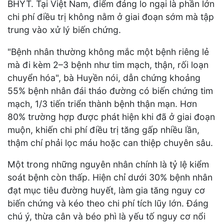
BHYT. Tại Việt Nam, điểm đáng lo ngại là phần lớn
chi phí điều trị không nằm ở giai đoạn sớm mà tập
trung vào xử lý biến chứng.
"Bệnh nhân thường không mắc một bệnh riêng lẻ
mà đi kèm 2–3 bệnh như tim mạch, thận, rối loạn
chuyển hóa", bà Huyền nói, dẫn chứng khoảng
55% bệnh nhân đái tháo đường có biến chứng tim
mạch, 1/3 tiến triển thành bệnh thận mạn. Hơn
80% trường hợp được phát hiện khi đã ở giai đoạn
muộn, khiến chi phí điều trị tăng gấp nhiều lần,
thậm chí phải lọc máu hoặc can thiệp chuyên sâu.
Một trong những nguyên nhân chính là tỷ lệ kiểm
soát bệnh còn thấp. Hiện chỉ dưới 30% bệnh nhân
đạt mục tiêu đường huyết, làm gia tăng nguy cơ
biến chứng và kéo theo chi phí tích lũy lớn. Đáng
chú ý, thừa cân và béo phì là yếu tố nguy cơ nổi