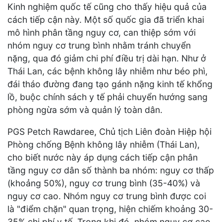
Kinh nghiệm quốc tế cũng cho thấy hiệu quả của
cách tiếp cận này. Một số quốc gia đã triển khai
mô hình phân tầng nguy cơ, can thiệp sớm với
nhóm nguy cơ trung bình nhằm tránh chuyển
nặng, qua đó giảm chi phí điều trị dài hạn. Như ở
Thái Lan, các bệnh không lây nhiễm như béo phì,
đái tháo đường đang tạo gánh nặng kinh tế khổng
lồ, buộc chính sách y tế phải chuyển hướng sang
phòng ngừa sớm và quản lý toàn dân.
PGS Petch Rawdaree, Chủ tịch Liên đoàn Hiệp hội
Phòng chống Bệnh không lây nhiễm (Thái Lan),
cho biết nước này áp dụng cách tiếp cận phân
tầng nguy cơ dân số thành ba nhóm: nguy cơ thấp
(khoảng 50%), nguy cơ trung bình (35-40%) và
nguy cơ cao. Nhóm nguy cơ trung bình được coi
là "điểm chặn" quan trọng, hiện chiếm khoảng 30-
35% chi phí y tế. Trong khi đó, nhóm nguy cơ cao