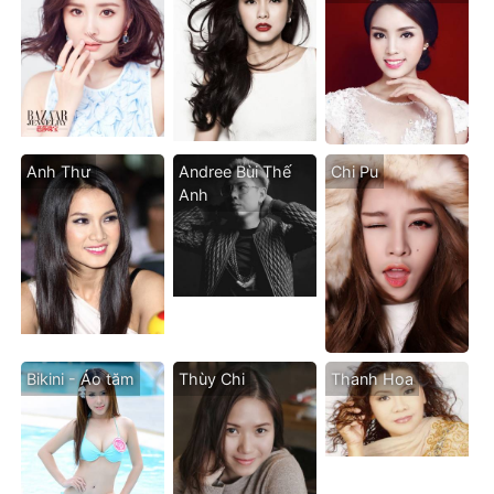
Anh Thư
Andree Bùi Thế
Chi Pu
Anh
Bikini - Áo tăm
Thùy Chi
Thanh Hoa