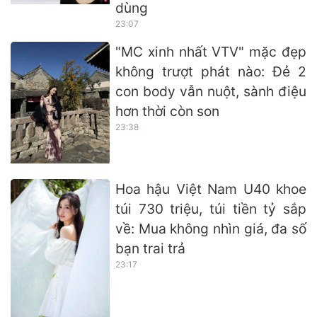
dùng
23:07
"MC xinh nhất VTV" mặc đẹp
không trượt phát nào: Đẻ 2
con body vẫn nuột, sành điệu
hơn thời còn son
23:38
Hoa hậu Việt Nam U40 khoe
túi 730 triệu, túi tiền tỷ sắp
về: Mua không nhìn giá, đa số
bạn trai trả
23:17