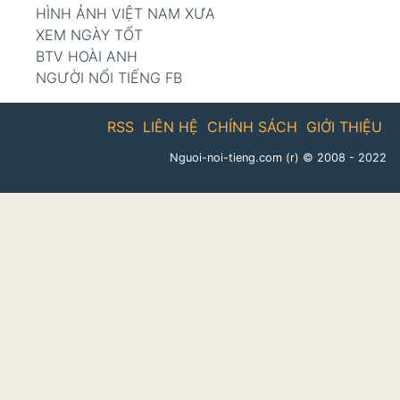
HÌNH ẢNH VIỆT NAM XƯA
XEM NGÀY TỐT
BTV HOÀI ANH
NGƯỜI NỔI TIẾNG FB
RSS
LIÊN HỆ
CHÍNH SÁCH
GIỚI THIỆU
Nguoi-noi-tieng.com (r)
© 2008 - 2022