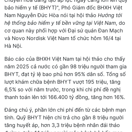
bảo hiểm y tế (BHYT)", Phó Giám đốc BHXH Việt
Nam Nguyễn Đức Hòa nói tại hội thảo
Hướng tới
hệ thống bảo hiểm y tế bền vững tại Việt Nam
, do
cơ quan này phối hợp với Đại sứ quán Đan Mạch
và Novo Nordisk Việt Nam tổ chức hôm 16/4 tại
Hà Nội.
Báo cáo của BHXH Việt Nam tại hội thảo cho thấy
năm 2025 cả nước có gần 98 triệu người tham gia
BHYT, đạt tỷ lệ bao phủ hơn 95% dân số. Tổng số
lượt khám chữa bệnh BHYT vượt 195 triệu, tăng
6,5% so với năm trước, trong khi chi phí đề nghị
thanh toán lên tới 166.400 tỷ đồng, tăng hơn 16%.
Đáng chú ý, phần lớn chi phí đến từ các bệnh mạn
tính. Quỹ BHYT hiện chi trả cho gần 8 triệu người
tăng huyết áp, hơn 3,3 triệu bệnh nhân đái tháo