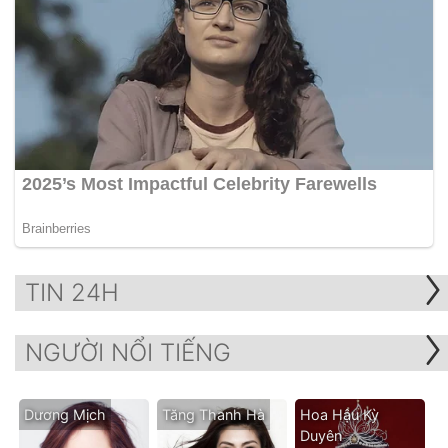
TIN 24H
NGƯỜI NỔI TIẾNG
Dương Mịch
Tăng Thanh Hà
Hoa Hậu Kỳ
Duyên