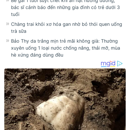
Bé gái 1 tuổi suýt chết khi ăn hạt hướng dương,
bác sĩ cảnh báo đến những gia đình có trẻ dưới 3
tuổi
Chàng trai khỏi xơ hóa gan nhờ bỏ thói quen uống
trà sữa
Bảo Thy da trắng mịn trẻ mãi không già: Thường
xuyên uống 1 loại nước chống nắng, thải mỡ, mùa
hè xứng đáng dùng đều