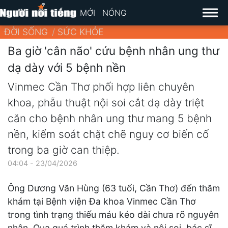
MỚI
NÓNG
ĐỜI SỐNG
SỨC KHỎE
Ba giờ 'cân não' cứu bệnh nhân ung thư
dạ dày với 5 bệnh nền
Vinmec Cần Thơ phối hợp liên chuyên
khoa, phẫu thuật nội soi cắt dạ dày triệt
căn cho bệnh nhân ung thư mang 5 bệnh
nền, kiểm soát chặt chẽ nguy cơ biến cố
trong ba giờ can thiệp.
04:04 - 23/04/2026
Ông Dương Văn Hùng (63 tuổi, Cần Thơ) đến thăm
khám tại Bệnh viện Đa khoa Vinmec Cần Thơ
trong tình trạng thiếu máu kéo dài chưa rõ nguyên
nhân. Qua quá trình thăm khám và nội soi, bác sĩ