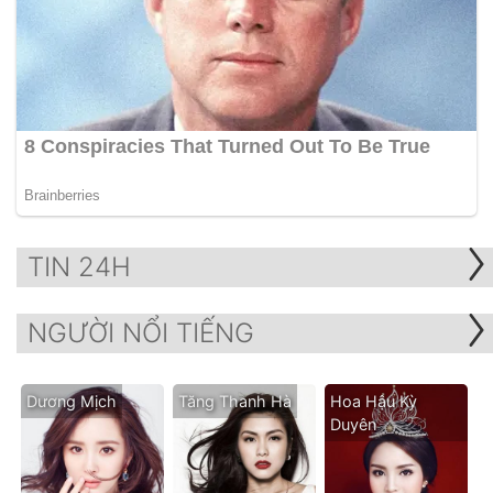
TIN 24H
NGƯỜI NỔI TIẾNG
Dương Mịch
Tăng Thanh Hà
Hoa Hậu Kỳ
Duyên