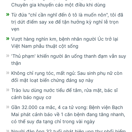
Chuyên gia khuyến cáo một điều khi dùng
Từ đứa "chỉ cần nghĩ đến ô tô là muốn nôn", tôi đã
trị dứt điểm say xe để tận hưởng kỳ nghỉ lễ trọn
vẹn
Vượt hàng nghìn km, bệnh nhân người Úc trở lại
Việt Nam phẫu thuật cột sống
'Thủ phạm' khiến người ăn uống thanh đạm vẫn suy
thận
Không chỉ rụng tóc, mất ngủ: Sau sinh phụ nữ còn
đối mặt loạt biến chứng đáng sợ này
Trào lưu dùng nước tiểu để tắm, rửa mặt, bác sĩ
cảnh báo nguy cơ
Gần 32.000 ca mắc, 4 ca tử vong: Bệnh viện Bạch
Mai phát cảnh báo về 1 căn bệnh đang tăng nhanh,
có thể suy đa tạng chỉ trong vài ngày
Người đàn ông 32 tuổi phát hiện ung thư phổi hiếm