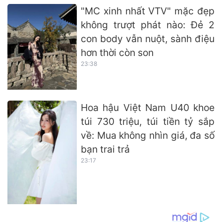
"MC xinh nhất VTV" mặc đẹp
không trượt phát nào: Đẻ 2
con body vẫn nuột, sành điệu
hơn thời còn son
23:38
Hoa hậu Việt Nam U40 khoe
túi 730 triệu, túi tiền tỷ sắp
về: Mua không nhìn giá, đa số
bạn trai trả
23:17