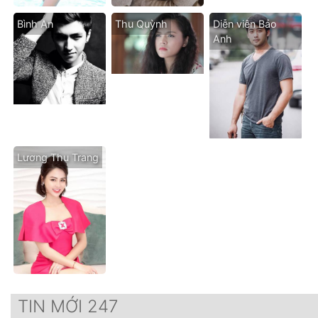
Bình An
Thu Quỳnh
Diễn viên Bảo
Anh
Lương Thu Trang
TIN MỚI 247