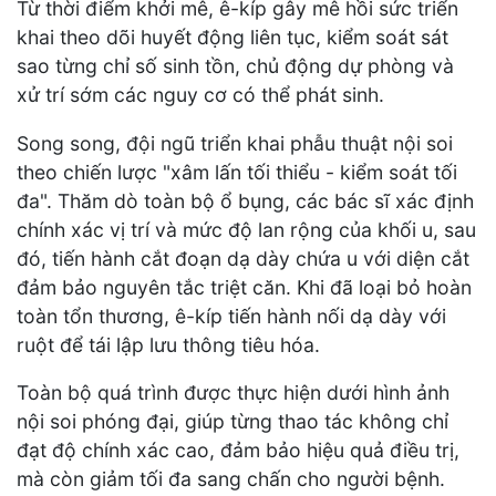
Từ thời điểm khởi mê, ê-kíp gây mê hồi sức triển
khai theo dõi huyết động liên tục, kiểm soát sát
sao từng chỉ số sinh tồn, chủ động dự phòng và
xử trí sớm các nguy cơ có thể phát sinh.
Song song, đội ngũ triển khai phẫu thuật nội soi
theo chiến lược "xâm lấn tối thiểu - kiểm soát tối
đa". Thăm dò toàn bộ ổ bụng, các bác sĩ xác định
chính xác vị trí và mức độ lan rộng của khối u, sau
đó, tiến hành cắt đoạn dạ dày chứa u với diện cắt
đảm bảo nguyên tắc triệt căn. Khi đã loại bỏ hoàn
toàn tổn thương, ê-kíp tiến hành nối dạ dày với
ruột để tái lập lưu thông tiêu hóa.
Toàn bộ quá trình được thực hiện dưới hình ảnh
nội soi phóng đại, giúp từng thao tác không chỉ
đạt độ chính xác cao, đảm bảo hiệu quả điều trị,
mà còn giảm tối đa sang chấn cho người bệnh.