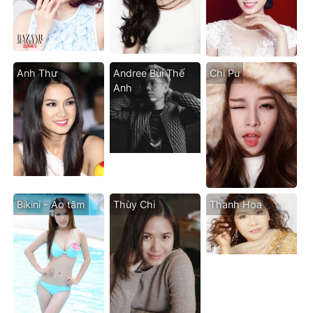
Anh Thư
Andree Bùi Thế
Chi Pu
Anh
Bikini - Áo tăm
Thùy Chi
Thanh Hoa