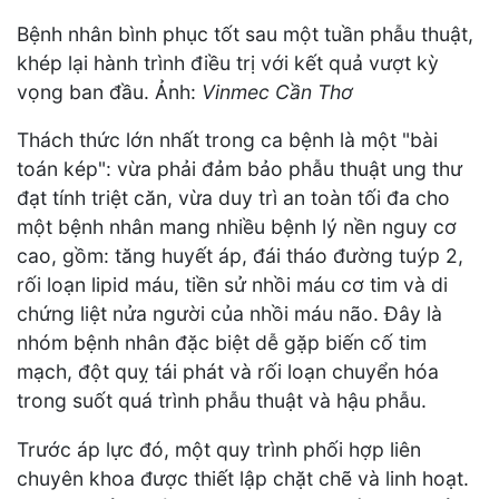
Bệnh nhân bình phục tốt sau một tuần phẫu thuật,
khép lại hành trình điều trị với kết quả vượt kỳ
vọng ban đầu. Ảnh:
Vinmec Cần Thơ
Thách thức lớn nhất trong ca bệnh là một "bài
toán kép": vừa phải đảm bảo phẫu thuật ung thư
đạt tính triệt căn, vừa duy trì an toàn tối đa cho
một bệnh nhân mang nhiều bệnh lý nền nguy cơ
cao, gồm: tăng huyết áp, đái tháo đường tuýp 2,
rối loạn lipid máu, tiền sử nhồi máu cơ tim và di
chứng liệt nửa người của nhồi máu não. Đây là
nhóm bệnh nhân đặc biệt dễ gặp biến cố tim
mạch, đột quỵ tái phát và rối loạn chuyển hóa
trong suốt quá trình phẫu thuật và hậu phẫu.
Trước áp lực đó, một quy trình phối hợp liên
chuyên khoa được thiết lập chặt chẽ và linh hoạt.