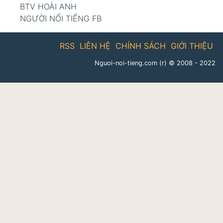
BTV HOÀI ANH
NGƯỜI NỔI TIẾNG FB
RSS
LIÊN HỆ
CHÍNH SÁCH
GIỚI THIỆU
Nguoi-noi-tieng.com (r)
© 2008 - 2022