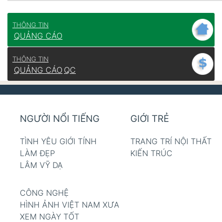
THÔNG TIN
QUẢNG CÁO
THÔNG TIN
QUẢNG CÁO
QC
NGƯỜI NỔI TIẾNG
GIỚI TRẺ
TÌNH YÊU GIỚI TÍNH
TRANG TRÍ NỘI THẤT
LÀM ĐẸP
KIẾN TRÚC
LÂM VỸ DẠ
CÔNG NGHỆ
HÌNH ẢNH VIỆT NAM XƯA
XEM NGÀY TỐT