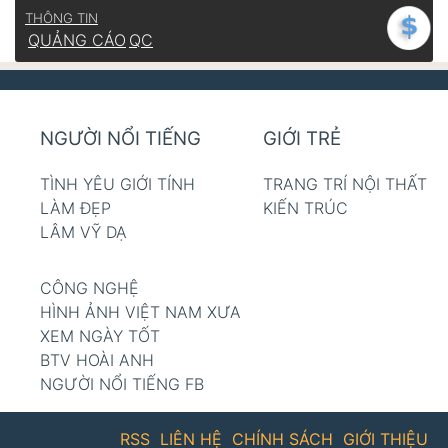
THÔNG TIN
QUẢNG CÁO
QC
NGƯỜI NỔI TIẾNG
GIỚI TRẺ
TÌNH YÊU GIỚI TÍNH
TRANG TRÍ NỘI THẤT
LÀM ĐẸP
KIẾN TRÚC
LÂM VỸ DẠ
CÔNG NGHỆ
HÌNH ẢNH VIỆT NAM XƯA
XEM NGÀY TỐT
BTV HOÀI ANH
NGƯỜI NỔI TIẾNG FB
RSS
LIÊN HỆ
CHÍNH SÁCH
GIỚI THIỆU