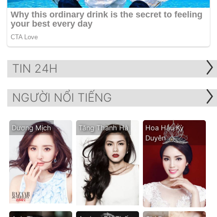
TIN 24H
NGƯỜI NỔI TIẾNG
Dương Mịch
Tăng Thanh Hà
Hoa Hậu Kỳ
Duyên