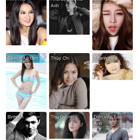
Anh
Bikini - Áo tăm
Thùy Chi
Thanh Hoa
Bình An
Thu Quỳnh
Diễn viên Bảo
Anh