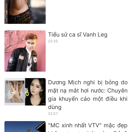
Tiểu sử ca sĩ Vanh Leg
23:35
Dương Mịch nghi bị bỏng do
mặt nạ mắt hơi nước: Chuyên
gia khuyến cáo một điều khi
dùng
23:07
"MC xinh nhất VTV" mặc đẹp