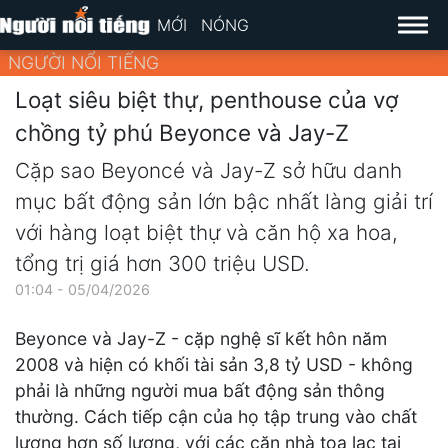
MỚI
NÓNG
NGƯỜI NỔI TIẾNG
Loạt siêu biệt thự, penthouse của vợ
chồng tỷ phú Beyonce và Jay-Z
Cặp sao Beyoncé và Jay-Z sở hữu danh
mục bất động sản lớn bậc nhất làng giải trí
với hàng loạt biệt thự và căn hộ xa hoa,
tổng trị giá hơn 300 triệu USD.
01:04 - 05/04/2026
Beyonce và Jay-Z - cặp nghệ sĩ kết hôn năm
2008 và hiện có khối tài sản 3,8 tỷ USD - không
phải là những người mua bất động sản thông
thường. Cách tiếp cận của họ tập trung vào chất
lượng hơn số lượng, với các căn nhà tọa lạc tại