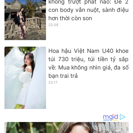
không trượt phát nào: Đẻ 2
con body vẫn nuột, sành điệu
hơn thời còn son
23:38
Hoa hậu Việt Nam U40 khoe
túi 730 triệu, túi tiền tỷ sắp
về: Mua không nhìn giá, đa số
bạn trai trả
23:17