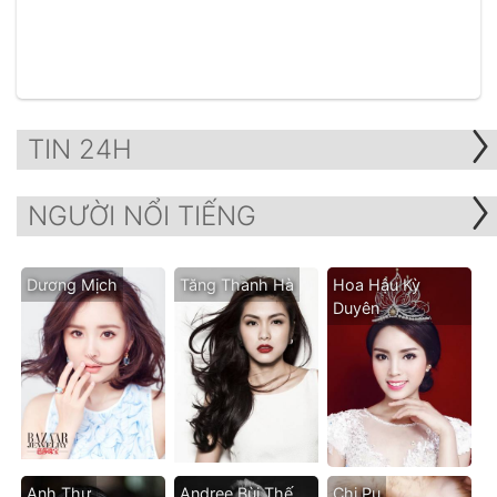
TIN 24H
NGƯỜI NỔI TIẾNG
Dương Mịch
Tăng Thanh Hà
Hoa Hậu Kỳ
Duyên
Anh Thư
Andree Bùi Thế
Chi Pu