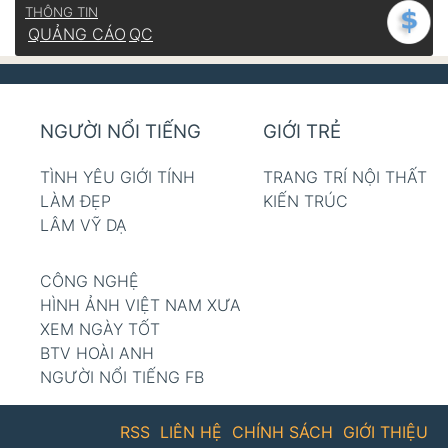
THÔNG TIN
QUẢNG CÁO
QC
NGƯỜI NỔI TIẾNG
GIỚI TRẺ
TÌNH YÊU GIỚI TÍNH
TRANG TRÍ NỘI THẤT
LÀM ĐẸP
KIẾN TRÚC
LÂM VỸ DẠ
CÔNG NGHỆ
HÌNH ẢNH VIỆT NAM XƯA
XEM NGÀY TỐT
BTV HOÀI ANH
NGƯỜI NỔI TIẾNG FB
RSS
LIÊN HỆ
CHÍNH SÁCH
GIỚI THIỆU