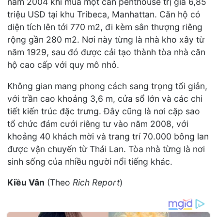
năm 2004 khi mua một căn penthouse trị giá 6,85
triệu USD tại khu Tribeca, Manhattan. Căn hộ có
diện tích lên tới 770 m2, đi kèm sân thượng riêng
rộng gần 280 m2. Nơi này từng là nhà kho xây từ
năm 1929, sau đó được cải tạo thành tòa nhà căn
hộ cao cấp với quy mô nhỏ.
Không gian mang phong cách sang trọng tối giản,
với trần cao khoảng 3,6 m, cửa sổ lớn và các chi
tiết kiến trúc đặc trưng. Đây cũng là nơi cặp sao
tổ chức đám cưới riêng tư vào năm 2008, với
khoảng 40 khách mời và trang trí 70.000 bông lan
được vận chuyển từ Thái Lan. Tòa nhà từng là nơi
sinh sống của nhiều người nổi tiếng khác.
Kiều Vân
(Theo
Rich Report
)