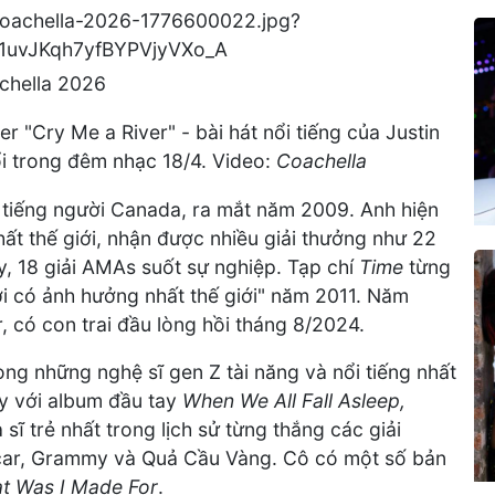
achella 2026
er "Cry Me a River" - bài hát nổi tiếng của Justin
ổi trong đêm nhạc 18/4. Video:
Coachella
ổi tiếng người Canada, ra mắt năm 2009. Anh hiện
hất thế giới, nhận được nhiều giải thưởng như 22
my, 18 giải AMAs suốt sự nghiệp. Tạp chí
Time
từng
ời có ảnh hưởng nhất thế giới" năm 2011. Năm
, có con trai đầu lòng hồi tháng 8/2024.
trong những nghệ sĩ gen Z tài năng và nổi tiếng nhất
y với album đầu tay
When We All Fall Asleep,
 sĩ trẻ nhất trong lịch sử từng thắng các giải
car, Grammy và Quả Cầu Vàng. Cô có một số bản
t Was I Made For
.