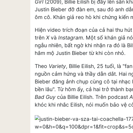
Girl
(2009), Billie Eilish bị đẩy lên sân 
Justin Bieber đỡ đàn em, sau đó anh dẫn
ôm cô. Khán giả reo hò khi chứng kiến 
Hiện video trích đoạn của cả hai thu hút
trên
X
và
Instagram
. Một số khán giả nó
ngẫu nhiên, bất ngờ khi nhận ra đó là Bil
hâm mộ Justin Bieber từ khi còn nhỏ.
Theo
Variety
, Billie Eilish, 25 tuổi, là 
nguồn cảm hứng và thầy dẫn dắt. Hai ng
Bieber đăng ảnh chụp cùng cô tại nhạc h
bền lâu". Từ hôm ấy, cả hai trở thành b
Bad Guy
của Billie Eilish. Trên podcast
A
khóc khi nhắc Eilish, nói muốn bảo vệ cô 