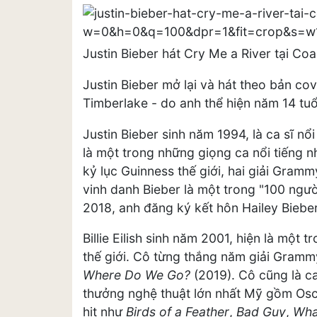
Justin Bieber hát Cry Me a River tại Co
Justin Bieber mở lại và hát theo bản cov
Timberlake - do anh thể hiện năm 14 tu
Justin Bieber sinh năm 1994, là ca sĩ n
là một trong những giọng ca nổi tiếng n
kỷ lục Guinness thế giới, hai giải Gram
vinh danh Bieber là một trong "100 ngư
2018, anh đăng ký kết hôn Hailey Bieber
Billie Eilish sinh năm 2001, hiện là một 
thế giới. Cô từng thắng năm giải Gramm
Where Do We Go?
(2019). Cô cũng là ca
thưởng nghệ thuật lớn nhất Mỹ gồm Os
hit như
Birds of a Feather
,
Bad Guy
,
Wha