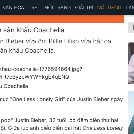
VĂN HÓA
TRẺ
THỜI TRANG
GIẢI TRÍ
NỔI TIẾNG
LÀ
rên sân khấu Coachella
n Bieber vừa ôm Billie Eilish vừa hát ca
sân khấu Coachella.
ấu Coachella
ết mục "One Less Lonely Girl" của Justin Bieber ngày
 pop" Justin Bieber, 32 tuổi, có đêm diễn thứ hai
ội. Giữa lúc anh biểu diễn bài hát
One Less Lonely