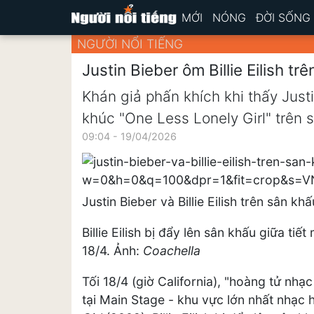
MỚI
NÓNG
ĐỜI SỐNG
NGƯỜI NỔI TIẾNG
Justin Bieber ôm Billie Eilish t
Khán giả phấn khích khi thấy Justi
khúc "One Less Lonely Girl" trên 
09:04 - 19/04/2026
Justin Bieber và Billie Eilish trên sân kh
Billie Eilish bị đẩy lên sân khấu giữa ti
18/4. Ảnh:
Coachella
Tối 18/4 (giờ California), "hoàng tử nhạc
tại Main Stage - khu vực lớn nhất nhạc h