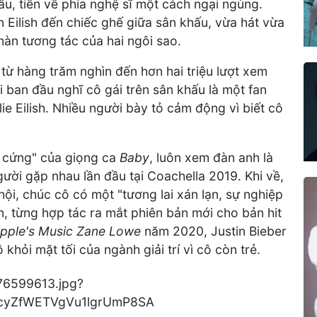
khấu, tiến về phía nghệ sĩ một cách ngại ngùng.
 Eilish đến chiếc ghế giữa sân khấu, vừa hát vừa
màn tương tác của hai ngôi sao.
 từ hàng trăm nghìn đến hơn hai triệu lượt xem
i ban đầu nghĩ cô gái trên sân khấu là một fan
lie Eilish. Nhiều người bày tỏ cảm động vì biết cô
"fan cứng" của giọng ca
Baby
, luôn xem đàn anh là
ười gặp nhau lần đầu tại Coachella 2019. Khi về,
ội, chúc cô có một "tương lai xán lạn, sự nghiệp
ạn, từng hợp tác ra mắt phiên bản mới cho bản hit
pple's Music Zane Lowe
năm 2020, Justin Bieber
khỏi mặt tối của ngành giải trí vì cô còn trẻ.