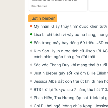
justin bieber
Mỹ nhân 'Giày thủy tinh' được khen tươi
Lisa bị chỉ trích vì váy áo hở hang, mỏng
Bên trong máy bay riêng 60 triệu USD củ
Kim Soo Hyun được tình cũ Jisoo (BLACKP
cảnh phim ngôn tình giữa đời thật
Sắc vóc Thang Duy khi mang thai ở tuổi
Justin Bieber gây sốt khi ôm Billie Eilis
Jessica Alba dắt con trai út khi đi hẹn h
BTS trở lại Tokyo sau 7 năm, thu hút 11
Phan Hiển, Thu Hương lập hat-trick tại 
Chi Pu hội ngộ 'công chúa Kpop' Jessic