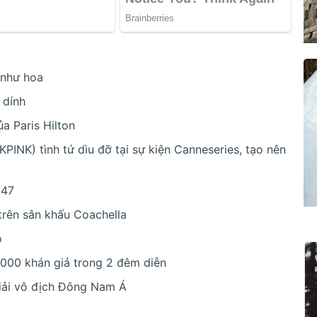
 như hoa
 dính
a Paris Hilton
INK) tình tứ dìu đỡ tại sự kiện Canneseries, tạo nên
 47
h trên sân khấu Coachella
ò
0.000 khán giả trong 2 đêm diễn
giải vô địch Đông Nam Á
a