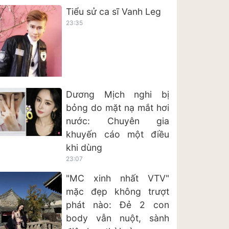
Tiểu sử ca sĩ Vanh Leg
23:35
Dương Mịch nghi bị
bỏng do mặt nạ mắt hơi
nước: Chuyên gia
khuyến cáo một điều
khi dùng
23:07
"MC xinh nhất VTV"
mặc đẹp không trượt
phát nào: Đẻ 2 con
body vẫn nuột, sành