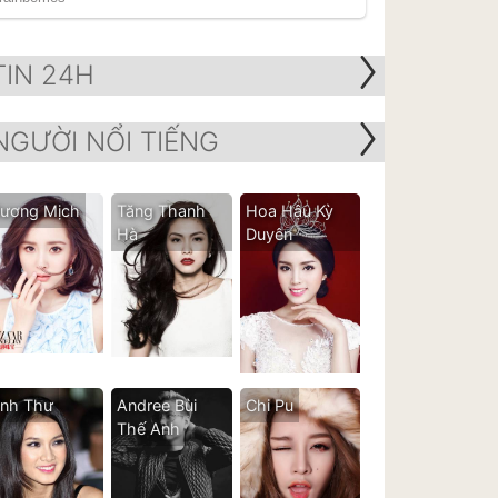
TIN 24H
NGƯỜI NỔI TIẾNG
ương Mịch
Tăng Thanh
Hoa Hậu Kỳ
Hà
Duyên
nh Thư
Andree Bùi
Chi Pu
Thế Anh