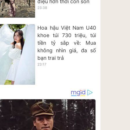
điệu hơn thời còn son
23:38
Hoa hậu Việt Nam U40
khoe túi 730 triệu, túi
tiền tỷ sắp về: Mua
không nhìn giá, đa số
bạn trai trả
23:17