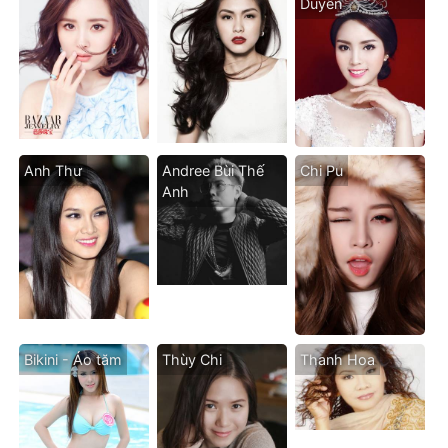
Duyên
Anh Thư
Andree Bùi Thế
Chi Pu
Anh
Bikini - Áo tăm
Thùy Chi
Thanh Hoa