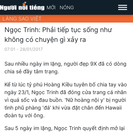
MỚI
NÓNG
LÀNG SAO VIỆT
Ngọc Trinh: Phải tiếp tục sống như
không có chuyện gì xảy ra
07:01 - 28/01/2017
Sau nhiều ngày im lặng, người đẹp 9X đã có dòng
chia sẻ đầy tâm trạng.
Kể từ lúc tỷ phú Hoàng Kiều tuyên bố chia tay vào
ngày 23/1, Ngọc Trinh đã đóng cửa trang cá nhân
vì quá sốc và đau buồn. 'Nữ hoàng nội y' bị người
tình phũ phàng 'đá' khi vừa đặt chân đến Hawaii
đoàn tụ với ông.
Sau 5 ngày im lặng, Ngọc Trinh quyết định mở lại