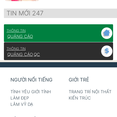
TIN MỚI 247
THÔNG TIN
QUẢNG CÁO
THÔNG TIN
QUẢNG CÁO
QC
NGƯỜI NỔI TIẾNG
GIỚI TRẺ
TÌNH YÊU GIỚI TÍNH
TRANG TRÍ NỘI THẤT
LÀM ĐẸP
KIẾN TRÚC
LÂM VỸ DẠ