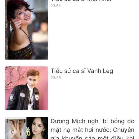
23:56
Tiểu sử ca sĩ Vanh Leg
23:35
Dương Mịch nghi bị bỏng do
mặt nạ mắt hơi nước: Chuyên
gia khuyến cáo một điều khi