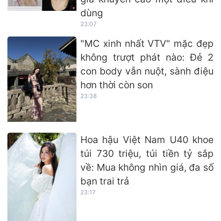
dùng
23:07
"MC xinh nhất VTV" mặc đẹp
không trượt phát nào: Đẻ 2
con body vẫn nuột, sành điệu
hơn thời còn son
23:38
Hoa hậu Việt Nam U40 khoe
túi 730 triệu, túi tiền tỷ sắp
về: Mua không nhìn giá, đa số
bạn trai trả
23:17