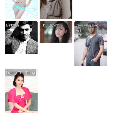
Bình An
Thu Quỳnh
Diễn viên Bảo
Anh
Lương Thu Trang