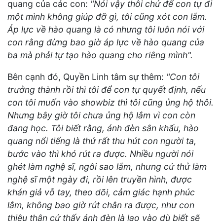
quang của các con:
"Nói vậy thôi chứ để con tự đi
một mình không giúp đỡ gì, tôi cũng xót con lắm.
Áp lực về hào quang là có nhưng tôi luôn nói với
con rằng đừng bao giờ áp lực về hào quang của
ba mà phải tự tạo hào quang cho riêng mình".
Bên cạnh đó, Quyền Linh tâm sự thêm:
"Con tôi
trưởng thành rồi thì tôi để con tự quyết định, nếu
con tôi muốn vào showbiz thì tôi cũng ủng hộ thôi.
Nhưng bây giờ tôi chưa ủng hộ lắm vì con còn
đang học. Tôi biết rằng, ánh đèn sân khấu, hào
quang nổi tiếng là thứ rất thu hút con người ta,
bước vào thì khó rút ra được. Nhiều người nói
ghét làm nghệ sĩ, ngôi sao lắm, nhưng cứ thử làm
nghệ sĩ một ngày đi, rồi lên truyền hình, được
khán giả vỗ tay, theo dõi, cảm giác hạnh phúc
lắm, không bao giờ rút chân ra được, như con
thiêu thân cứ thấy ánh đèn là lao vào dù biết sẽ