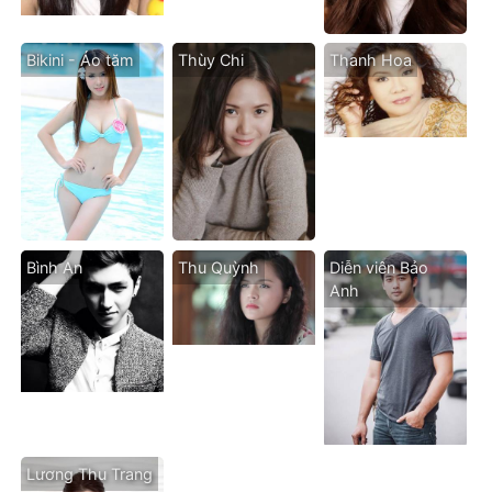
Bikini - Áo tăm
Thùy Chi
Thanh Hoa
Bình An
Thu Quỳnh
Diễn viên Bảo
Anh
Lương Thu Trang