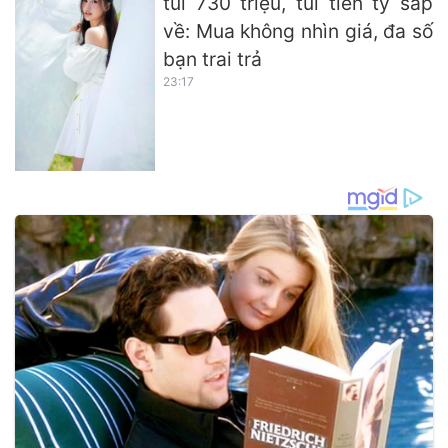
túi 730 triệu, túi tiền tỷ sắp
về: Mua không nhìn giá, đa số
bạn trai trả
23:17