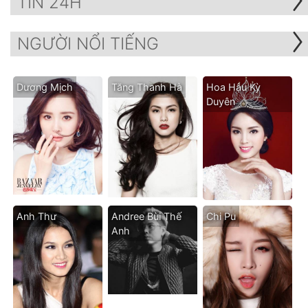
TIN 24H
NGƯỜI NỔI TIẾNG
Dương Mịch
Tăng Thanh Hà
Hoa Hậu Kỳ
Duyên
Anh Thư
Andree Bùi Thế
Chi Pu
Anh