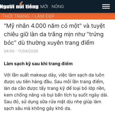
MỚI
NÓNG
THỜI TRANG
LÀM ĐẸP
"Mỹ nhân 4.000 năm có một" và tuyệt
chiêu giữ làn da trắng mịn như “trứng
bóc” dù thường xuyên trang điểm
04:04 - 11/04/2026
Làm sạch kỹ sau khi trang điểm
Với tần suất makeup dày, việc làm sạch da luôn
được ưu tiên hàng đầu. Sau mỗi lần trang điểm,
làn da cần được tẩy trang kỹ để loại bỏ lớp nền,
kem chống nắng và bụi bẩn tích tụ suốt ngày dài.
Sau đó, sử dụng sữa rửa mặt dịu nhẹ giúp làm
sạch sâu mà không gây khô da.