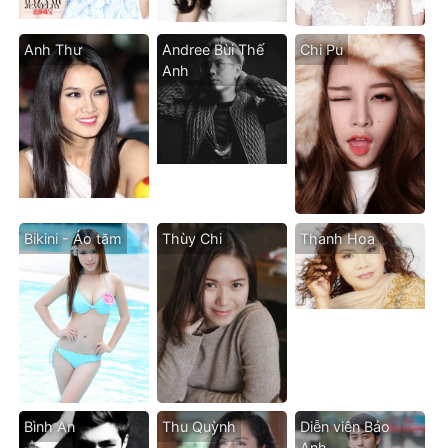
Anh Thư
Andree Bùi Thế
Chi Pu
Anh
Bikini - Áo tăm
Thùy Chi
Thanh Hoa
Bình An
Thu Quỳnh
Diễn viên Bảo
Anh