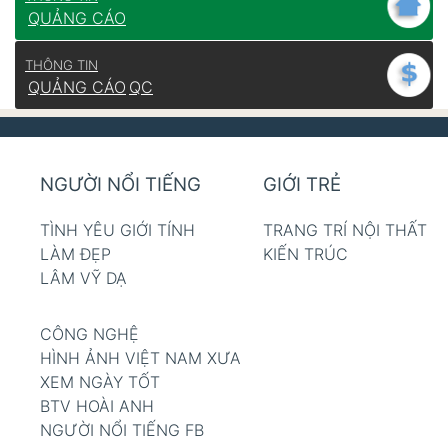
QUẢNG CÁO
THÔNG TIN
QUẢNG CÁO
QC
NGƯỜI NỔI TIẾNG
GIỚI TRẺ
TÌNH YÊU GIỚI TÍNH
TRANG TRÍ NỘI THẤT
LÀM ĐẸP
KIẾN TRÚC
LÂM VỸ DẠ
CÔNG NGHỆ
HÌNH ẢNH VIỆT NAM XƯA
XEM NGÀY TỐT
BTV HOÀI ANH
NGƯỜI NỔI TIẾNG FB