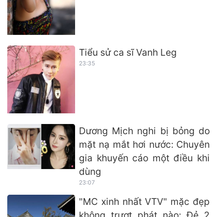
Tiểu sử ca sĩ Vanh Leg
23:35
Dương Mịch nghi bị bỏng do
mặt nạ mắt hơi nước: Chuyên
gia khuyến cáo một điều khi
dùng
23:07
"MC xinh nhất VTV" mặc đẹp
không trượt phát nào: Đẻ 2