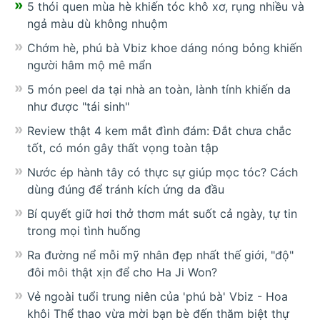
5 thói quen mùa hè khiến tóc khô xơ, rụng nhiều và
ngả màu dù không nhuộm
Chớm hè, phú bà Vbiz khoe dáng nóng bỏng khiến
người hâm mộ mê mẩn
5 món peel da tại nhà an toàn, lành tính khiến da
như được "tái sinh"
Review thật 4 kem mắt đình đám: Đắt chưa chắc
tốt, có món gây thất vọng toàn tập
Nước ép hành tây có thực sự giúp mọc tóc? Cách
dùng đúng để tránh kích ứng da đầu
Bí quyết giữ hơi thở thơm mát suốt cả ngày, tự tin
trong mọi tình huống
Ra đường nể mỗi mỹ nhân đẹp nhất thế giới, "độ"
đôi môi thật xịn để cho Ha Ji Won?
Vẻ ngoài tuổi trung niên của 'phú bà' Vbiz - Hoa
khôi Thể thao vừa mời bạn bè đến thăm biệt thự