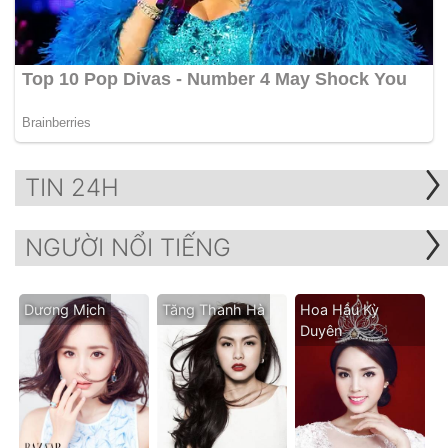
TIN 24H
NGƯỜI NỔI TIẾNG
Dương Mịch
Tăng Thanh Hà
Hoa Hậu Kỳ
Duyên