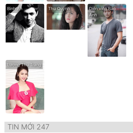
Bình An
Thu Quỳnh
Diễn viên Bảo
Anh
Lương Thu Trang
TIN MỚI 247