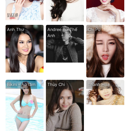
Anh Thư
Andree Bùi Thế
Chi Pu
Anh
Bikini - Áo tăm
Thùy Chi
Thanh Hoa