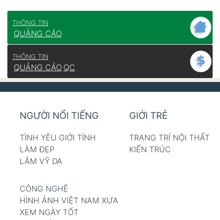
THÔNG TIN
QUẢNG CÁO
THÔNG TIN
QUẢNG CÁO
QC
NGƯỜI NỔI TIẾNG
GIỚI TRẺ
TÌNH YÊU GIỚI TÍNH
TRANG TRÍ NỘI THẤT
LÀM ĐẸP
KIẾN TRÚC
LÂM VỸ DẠ
CÔNG NGHỆ
HÌNH ẢNH VIỆT NAM XƯA
XEM NGÀY TỐT