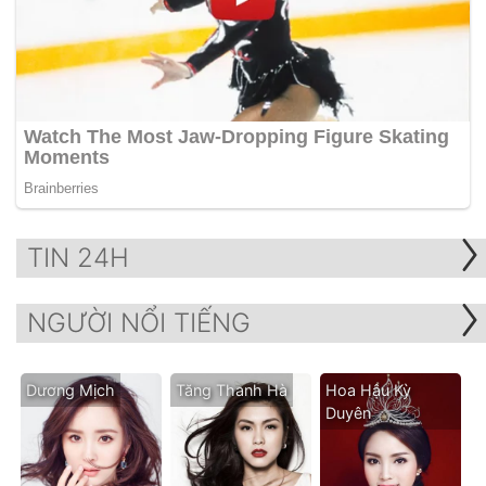
TIN 24H
NGƯỜI NỔI TIẾNG
Dương Mịch
Tăng Thanh Hà
Hoa Hậu Kỳ
Duyên