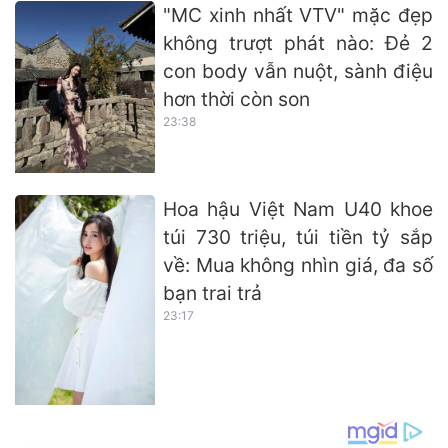
"MC xinh nhất VTV" mặc đẹp
không trượt phát nào: Đẻ 2
con body vẫn nuột, sành điệu
hơn thời còn son
23:38
Hoa hậu Việt Nam U40 khoe
túi 730 triệu, túi tiền tỷ sắp
về: Mua không nhìn giá, đa số
bạn trai trả
23:17