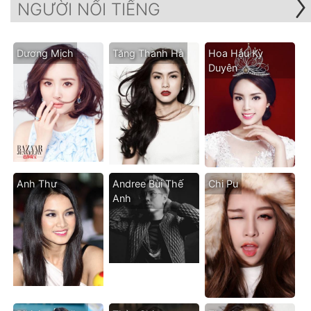
NGƯỜI NỔI TIẾNG
Dương Mịch
Tăng Thanh Hà
Hoa Hậu Kỳ
Duyên
Anh Thư
Andree Bùi Thế
Chi Pu
Anh