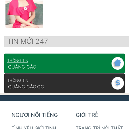
TIN MỚI 247
THÔNG TIN
QUẢNG CÁO
THÔNG TIN
QUẢNG CÁO
QC
NGƯỜI NỔI TIẾNG
GIỚI TRẺ
TÌNH YÊU GIỚI TÍNH
TRANG TRÍ NỘI THẤT