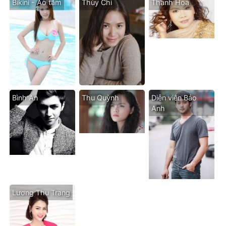
Bikini - Áo tăm
Thùy Chi
Thanh Hoa
Bình An
Thu Quỳnh
Diễn viên Bảo
Anh
Lương Thu Trang