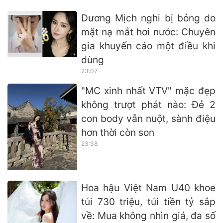
Dương Mịch nghi bị bỏng do
mặt nạ mắt hơi nước: Chuyên
gia khuyến cáo một điều khi
dùng
23:07
"MC xinh nhất VTV" mặc đẹp
không trượt phát nào: Đẻ 2
con body vẫn nuột, sành điệu
hơn thời còn son
23:38
Hoa hậu Việt Nam U40 khoe
túi 730 triệu, túi tiền tỷ sắp
về: Mua không nhìn giá, đa số