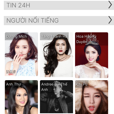
TIN 24H
NGƯỜI NỔI TIẾNG
Dương Mịch
Tăng Thanh Hà
Hoa Hậu Kỳ
Duyên
Anh Thư
Andree Bùi Thế
Chi Pu
Anh