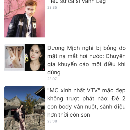
Tiểu sử ca sĩ Vanh Leg
23:35
Dương Mịch nghi bị bỏng do
mặt nạ mắt hơi nước: Chuyên
gia khuyến cáo một điều khi
dùng
23:07
"MC xinh nhất VTV" mặc đẹp
không trượt phát nào: Đẻ 2
con body vẫn nuột, sành điệu
hơn thời còn son
23:38