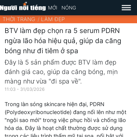
MỚI
NÓNG
THỜI TRANG
LÀM ĐẸP
BTV làm đẹp chọn ra 5 serum PDRN
ngừa lão hóa hiệu quả, giúp da căng
bóng như đi tiêm ở spa
Đây là 5 sản phẩm được BTV làm đẹp
đánh giá cao, giúp da căng bóng, mịn
màng như vừa "đi spa về".
11:03 - 31/03/2026
Trong làn sóng skincare hiện đại, PDRN
(Polydeoxyribonucleotide) đang nổi lên như một
"ngôi sao mới" trong việc phục hồi và chống lão
hóa da. Đây là hoạt chất thường được sử dụng
trong các liệu trình thẩm mỹ tại spa, nổi bật với