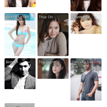
Bikini - Áo tăm
Thùy Chi
Thanh Hoa
Bình An
Thu Quỳnh
Diễn viên Bảo
Anh
Lương Thu Trang