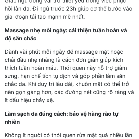
Giấc ngủ đóng vai trò thiết yếu trong việc phục
hồi làn da. Đi ngủ trước 23h giúp cơ thể bước vào
giai đoạn tái tạo mạnh mẽ nhất.
Massage nhẹ mỗi ngày: cải thiện tuần hoàn và
độ săn chắc
Dành vài phút mỗi ngày để massage mặt hoặc
chải đầu nhẹ nhàng là cách đơn giản giúp kích
thích tuần hoàn máu. Thói quen này hỗ trợ giảm
sưng, hạn chế tích tụ dịch và góp phần làm săn
chắc da. Khi duy trì lâu dài, khuôn mặt có thể trở
nên gọn gàng hơn, các đường nét cũng rõ ràng và
ít dấu hiệu chảy xệ.
Làm sạch da đúng cách: bảo vệ hàng rào tự
nhiên
Không ít người có thói quen rửa mặt quá nhiều lần