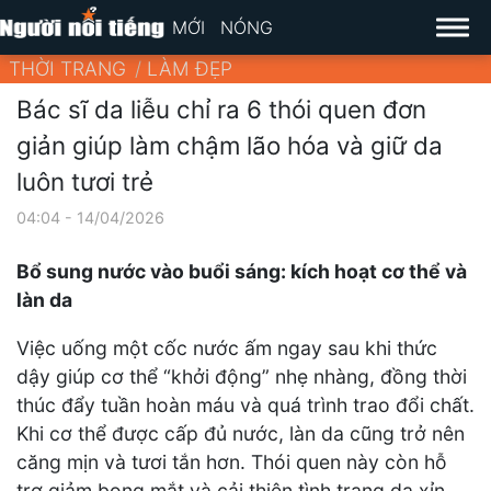
MỚI
NÓNG
THỜI TRANG
LÀM ĐẸP
Bác sĩ da liễu chỉ ra 6 thói quen đơn
giản giúp làm chậm lão hóa và giữ da
luôn tươi trẻ
04:04 - 14/04/2026
Bổ sung nước vào buổi sáng: kích hoạt cơ thể và
làn da
Việc uống một cốc nước ấm ngay sau khi thức
dậy giúp cơ thể “khởi động” nhẹ nhàng, đồng thời
thúc đẩy tuần hoàn máu và quá trình trao đổi chất.
Khi cơ thể được cấp đủ nước, làn da cũng trở nên
căng mịn và tươi tắn hơn. Thói quen này còn hỗ
trợ giảm bọng mắt và cải thiện tình trạng da xỉn