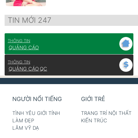
TIN MỚI 247
THÔNG TIN
QUẢNG CÁO
THÔNG TIN
QUẢNG CÁO
QC
NGƯỜI NỔI TIẾNG
GIỚI TRẺ
TÌNH YÊU GIỚI TÍNH
TRANG TRÍ NỘI THẤT
LÀM ĐẸP
KIẾN TRÚC
LÂM VỸ DẠ