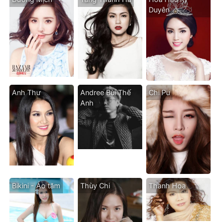
Duyên
Anh Thư
Andree Bùi Thế
Chi Pu
Anh
Bikini - Áo tăm
Thùy Chi
Thanh Hoa