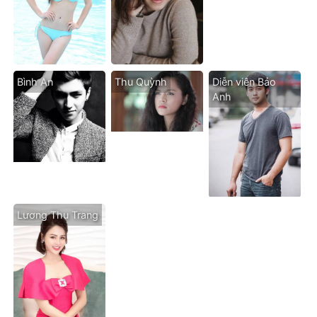
Bình An
Thu Quỳnh
Diễn viên Bảo
Anh
Lương Thu Trang