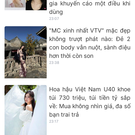
gia khuyến cáo một điều khi
dùng
23:07
"MC xinh nhất VTV" mặc đẹp
không trượt phát nào: Đẻ 2
con body vẫn nuột, sành điệu
hơn thời còn son
23:38
Hoa hậu Việt Nam U40 khoe
túi 730 triệu, túi tiền tỷ sắp
về: Mua không nhìn giá, đa số
bạn trai trả
23:17