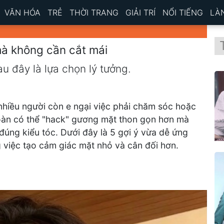
VĂN HÓA
TRẺ
THỜI TRANG
GIẢI TRÍ
NỔI TIẾNG
LÀ
mà không cần cắt mái
u đây là lựa chọn lý tưởng.
 nhiều người còn e ngại việc phải chăm sóc hoặc
 toàn có thể "hack" gương mặt thon gọn hơn mà
đúng kiểu tóc. Dưới đây là 5 gợi ý vừa dễ ứng
g việc tạo cảm giác mặt nhỏ và cân đối hơn.