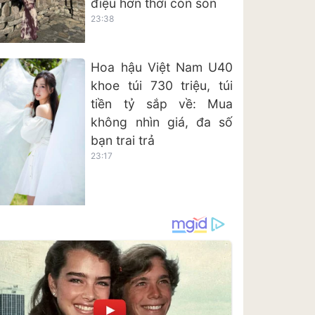
điệu hơn thời còn son
23:38
Hoa hậu Việt Nam U40
khoe túi 730 triệu, túi
tiền tỷ sắp về: Mua
không nhìn giá, đa số
bạn trai trả
23:17