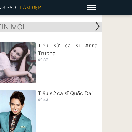
NG SAO
LÀM ĐẸP
TIN MỚI
Tiểu sử ca sĩ Anna
Trương
00:37
Tiểu sử ca sĩ Quốc Đại
00:43