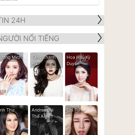
TIN 24H
NGƯỜI NỔI TIẾNG
ương Mịch
Tăng Thanh
Hoa Hậu Kỳ
Hà
Duyên
nh Thư
Andree Bùi
Chi Pu
Thế Anh