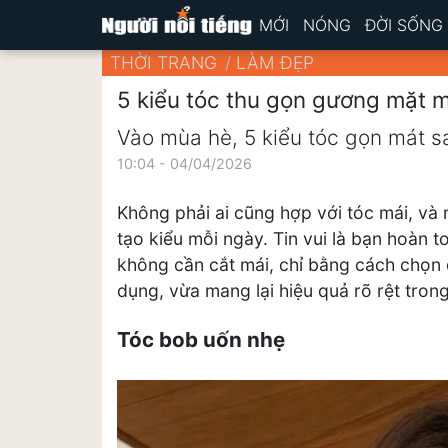
MỚI
NÓNG
ĐỜI SỐNG
THỜI TRANG
LÀM ĐẸP
5 kiểu tóc thu gọn gương mặt 
Vào mùa hè, 5 kiểu tóc gọn mát sa
10:04 - 04/04/2026
Không phải ai cũng hợp với tóc mái, và
tạo kiểu mỗi ngày. Tin vui là bạn hoàn
không cần cắt mái, chỉ bằng cách chọn 
dụng, vừa mang lại hiệu quả rõ rệt tron
Tóc bob uốn nhẹ