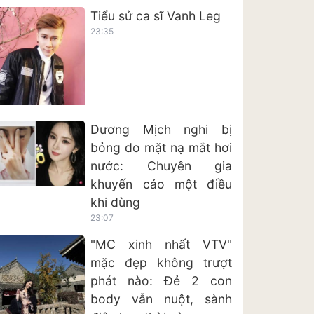
Tiểu sử ca sĩ Vanh Leg
23:35
Dương Mịch nghi bị
bỏng do mặt nạ mắt hơi
nước: Chuyên gia
khuyến cáo một điều
khi dùng
23:07
"MC xinh nhất VTV"
mặc đẹp không trượt
phát nào: Đẻ 2 con
body vẫn nuột, sành