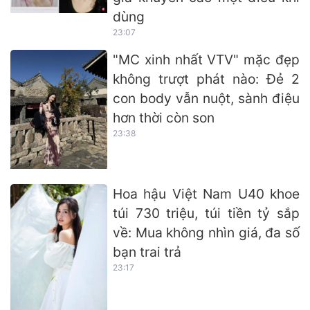
dùng
23:07
"MC xinh nhất VTV" mặc đẹp
không trượt phát nào: Đẻ 2
con body vẫn nuột, sành điệu
hơn thời còn son
23:38
Hoa hậu Việt Nam U40 khoe
túi 730 triệu, túi tiền tỷ sắp
về: Mua không nhìn giá, đa số
bạn trai trả
23:17