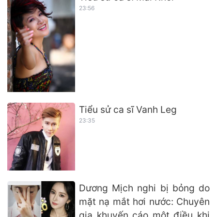
23:56
Tiểu sử ca sĩ Vanh Leg
23:35
Dương Mịch nghi bị bỏng do
mặt nạ mắt hơi nước: Chuyên
gia khuyến cáo một điều khi