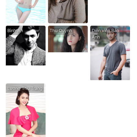
Bình An
Thu Quỳnh
Diễn viên Bảo
Anh
Lương Thu Trang