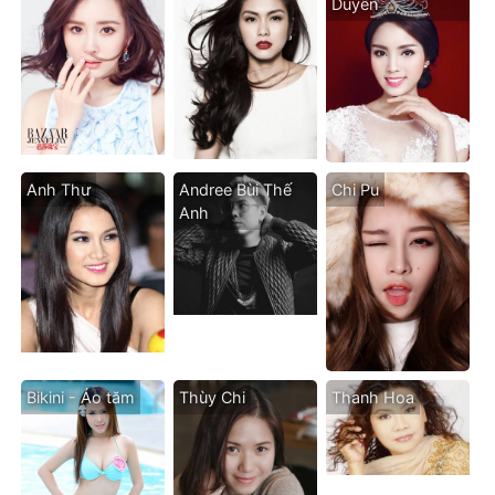
Duyên
Anh Thư
Andree Bùi Thế
Chi Pu
Anh
Bikini - Áo tăm
Thùy Chi
Thanh Hoa