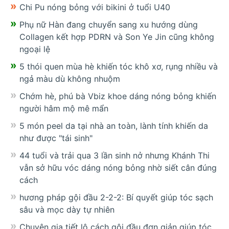
Chi Pu nóng bỏng với bikini ở tuổi U40
Phụ nữ Hàn đang chuyển sang xu hướng dùng
Collagen kết hợp PDRN và Son Ye Jin cũng không
ngoại lệ
5 thói quen mùa hè khiến tóc khô xơ, rụng nhiều và
ngả màu dù không nhuộm
Chớm hè, phú bà Vbiz khoe dáng nóng bỏng khiến
người hâm mộ mê mẩn
5 món peel da tại nhà an toàn, lành tính khiến da
như được "tái sinh"
44 tuổi và trải qua 3 lần sinh nở nhưng Khánh Thi
vẫn sở hữu vóc dáng nóng bỏng nhờ siết cân đúng
cách
hương pháp gội đầu 2-2-2: Bí quyết giúp tóc sạch
sâu và mọc dày tự nhiên
Chuyên gia tiết lộ cách gội đầu đơn giản giúp tóc