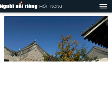
MỚI
NÓNG