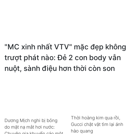
"MC xinh nhất VTV" mặc đẹp không
trượt phát nào: Đẻ 2 con body vẫn
nuột, sành điệu hơn thời còn son
Thời hoàng kim qua rồi,
Dương Mịch nghi bị bỏng
Gucci chật vật tìm lại ánh
do mặt nạ mắt hơi nước:
hào quang
Chuyên gia khuyến cáo một