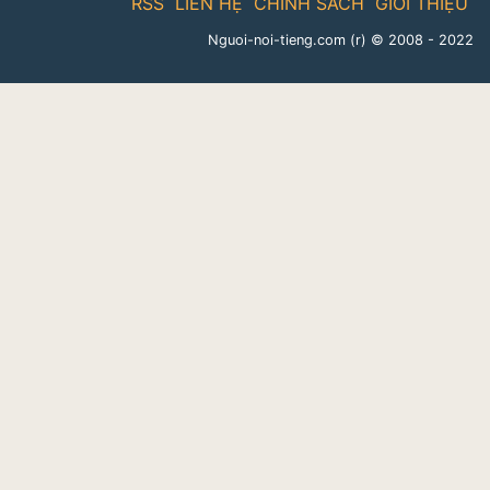
RSS
LIÊN HỆ
CHÍNH SÁCH
GIỚI THIỆU
Nguoi-noi-tieng.com (r)
© 2008 - 2022