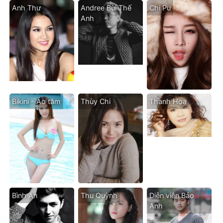
Anh Thư
Andree Bùi Thế
Chi Pu
Anh
Bikini - Áo tăm
Thùy Chi
Thanh Hoa
Bình An
Thu Quỳnh
Diễn viên Bảo
Anh