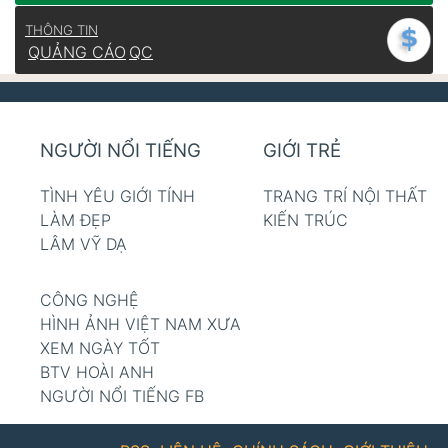
THÔNG TIN
QUẢNG CÁO
QC
NGƯỜI NỔI TIẾNG
GIỚI TRẺ
TÌNH YÊU GIỚI TÍNH
TRANG TRÍ NỘI THẤT
LÀM ĐẸP
KIẾN TRÚC
LÂM VỸ DẠ
CÔNG NGHỆ
HÌNH ẢNH VIỆT NAM XƯA
XEM NGÀY TỐT
BTV HOÀI ANH
NGƯỜI NỔI TIẾNG FB