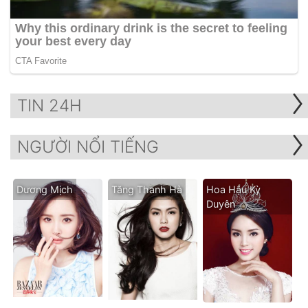
TIN 24H
NGƯỜI NỔI TIẾNG
Dương Mịch
Tăng Thanh Hà
Hoa Hậu Kỳ
Duyên