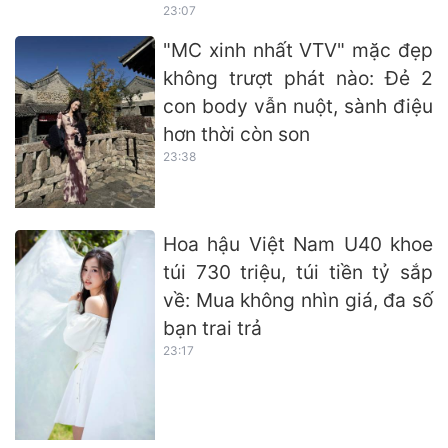
23:07
"MC xinh nhất VTV" mặc đẹp
không trượt phát nào: Đẻ 2
con body vẫn nuột, sành điệu
hơn thời còn son
23:38
Hoa hậu Việt Nam U40 khoe
túi 730 triệu, túi tiền tỷ sắp
về: Mua không nhìn giá, đa số
bạn trai trả
23:17