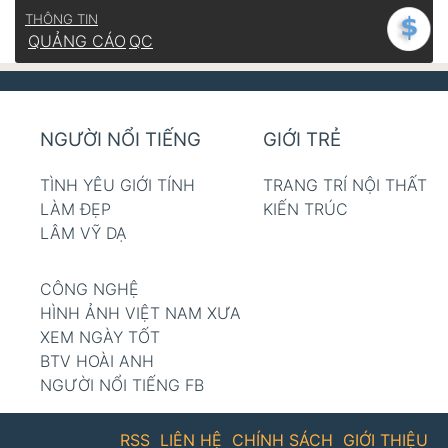
THÔNG TIN
QUẢNG CÁO
QC
NGƯỜI NỔI TIẾNG
GIỚI TRẺ
TÌNH YÊU GIỚI TÍNH
TRANG TRÍ NỘI THẤT
LÀM ĐẸP
KIẾN TRÚC
LÂM VỸ DẠ
CÔNG NGHỆ
HÌNH ẢNH VIỆT NAM XƯA
XEM NGÀY TỐT
BTV HOÀI ANH
NGƯỜI NỔI TIẾNG FB
RSS
LIÊN HỆ
CHÍNH SÁCH
GIỚI THIỆU