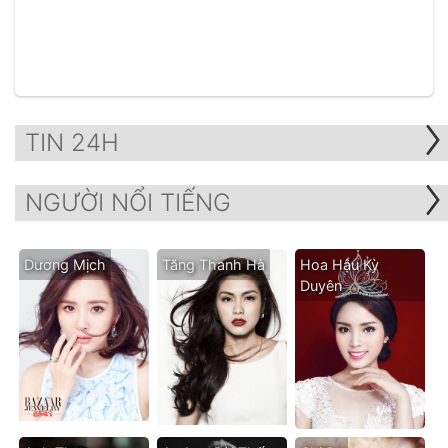
TIN 24H
NGƯỜI NỔI TIẾNG
Dương Mịch
Tăng Thanh Hà
Hoa Hậu Kỳ
Duyên