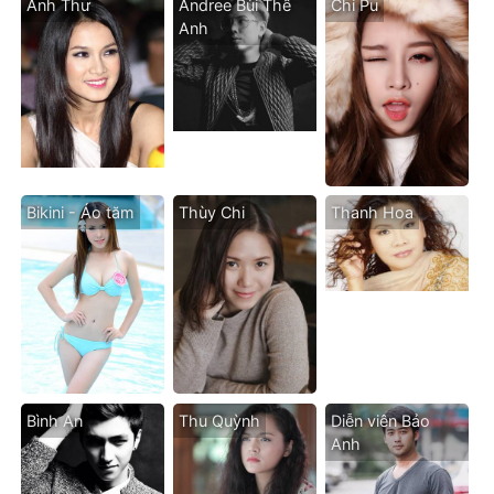
Anh Thư
Andree Bùi Thế
Chi Pu
Anh
Bikini - Áo tăm
Thùy Chi
Thanh Hoa
Bình An
Thu Quỳnh
Diễn viên Bảo
Anh