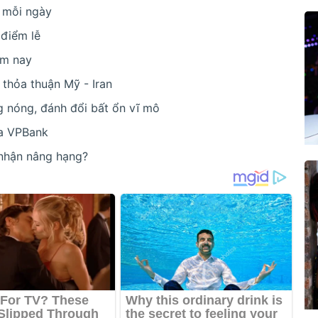
y mỗi ngày
 điểm lễ
ăm nay
thỏa thuận Mỹ - Iran
 nóng, đánh đổi bất ổn vĩ mô
ủa VPBank
 nhận nâng hạng?