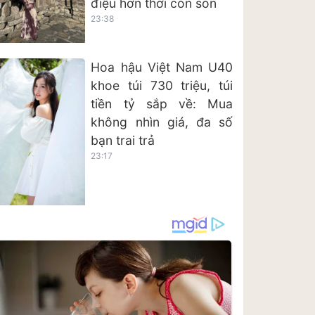
điệu hơn thời còn son
23:38
Hoa hậu Việt Nam U40
khoe túi 730 triệu, túi
tiền tỷ sắp về: Mua
không nhìn giá, đa số
bạn trai trả
23:17