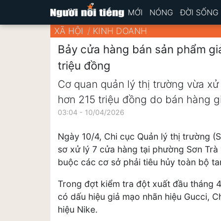
MỚI
NÓNG
ĐỜI SỐNG
XÃ HỘI
KINH DOANH
Bảy cửa hàng bán sản phẩm giả
triệu đồng
Cơ quan quản lý thị trường vừa xử 
hơn 215 triệu đồng do bán hàng gi
03:04 - 10/04/2026
Ngày 10/4, Chi cục Quản lý thị trường 
sơ xử lý 7 cửa hàng tại phường Sơn Trà 
buộc các cơ sở phải tiêu hủy toàn bộ ta
Trong đợt kiểm tra đột xuất đầu tháng 4,
có dấu hiệu giả mạo nhãn hiệu Gucci, Ch
hiệu Nike.