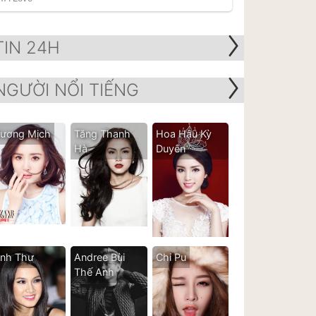
TIN 24H
NGƯỜI NỔI TIẾNG
ương Mịch
Tăng Thanh
Hoa Hậu Kỳ
Hà
Duyên
nh Thư
Andree Bùi
Chi Pu
Thế Anh