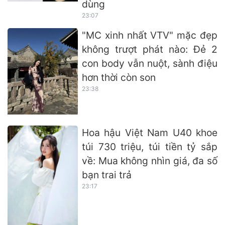
dùng
23:07
"MC xinh nhất VTV" mặc đẹp
không trượt phát nào: Đẻ 2
con body vẫn nuột, sành điệu
hơn thời còn son
23:38
Hoa hậu Việt Nam U40 khoe
túi 730 triệu, túi tiền tỷ sắp
về: Mua không nhìn giá, đa số
bạn trai trả
23:17