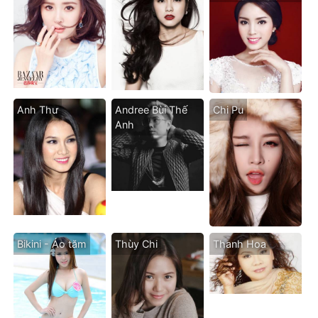
Anh Thư
Andree Bùi Thế
Chi Pu
Anh
Bikini - Áo tăm
Thùy Chi
Thanh Hoa