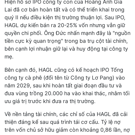
Hiện hồ sơ IPO công ty con của Hoàng Anh Gia
Lai đã cơ bản hoàn tất và có thể triển khai trong
quý II nếu điều kiện thị trường thuận lợi. Sau IPO,
HAGL dự kiến bán ra 20-25% vốn nhưng vẫn giữ
quyền chi phối. Ông Đức nhấn mạnh đây là "nguồn
tiền cực kỳ quan trọng" trong ba trụ cột tài chính,
bên cạnh lợi nhuận giữ lại và huy động tại công ty
mẹ.
Bên cạnh đó, HAGL cũng có kế hoạch IPO Tổng
công ty cà phê (đổi tên từ Công ty Lơ Pang) vào
năm 2029, sau khi hoàn tất giai đoạn đầu tư và
đưa vùng trồng 20.000 ha vào khai thác, nhằm tối
ưu giá trị trước khi đưa ra thị trường.
Về nền tảng tài chính, các chỉ số của HAGL đã cải
thiện đáng kể sau quá trình tái cơ cấu. Tỷ lệ nợ
trên vốn chủ sở hữu giảm còn khoảng 0,86 lần, nợ