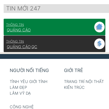
TIN MỚI 247
THÔNG TIN
QUẢNG CÁO
THÔNG TIN
QUẢNG CÁO
QC
NGƯỜI NỔI TIẾNG
GIỚI TRẺ
TÌNH YÊU GIỚI TÍNH
TRANG TRÍ NỘI THẤT
LÀM ĐẸP
KIẾN TRÚC
LÂM VỸ DẠ
CÔNG NGHỆ