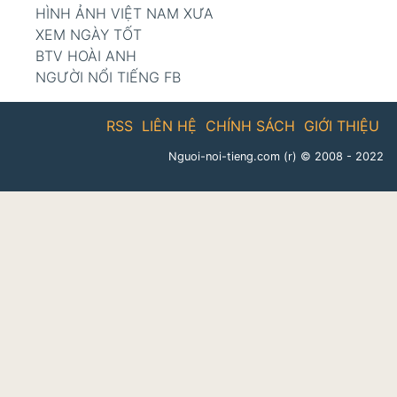
HÌNH ẢNH VIỆT NAM XƯA
XEM NGÀY TỐT
BTV HOÀI ANH
NGƯỜI NỔI TIẾNG FB
RSS
LIÊN HỆ
CHÍNH SÁCH
GIỚI THIỆU
Nguoi-noi-tieng.com (r)
© 2008 - 2022