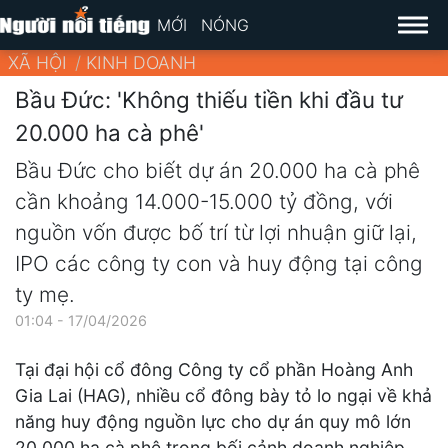
MỚI
NÓNG
XÃ HỘI
KINH DOANH
Bầu Đức: 'Không thiếu tiền khi đầu tư
20.000 ha cà phê'
Bầu Đức cho biết dự án 20.000 ha cà phê
cần khoảng 14.000-15.000 tỷ đồng, với
nguồn vốn được bố trí từ lợi nhuận giữ lại,
IPO các công ty con và huy động tại công
ty mẹ.
01:04 - 17/04/2026
Tại đại hội cổ đông Công ty cổ phần Hoàng Anh
Gia Lai (HAG), nhiều cổ đông bày tỏ lo ngại về khả
năng huy động nguồn lực cho dự án quy mô lớn
20.000 ha cà phê trong bối cảnh doanh nghiệp