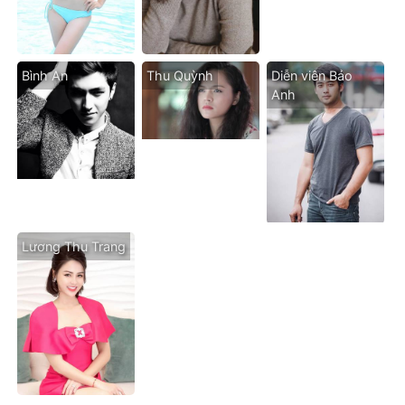
Bình An
Thu Quỳnh
Diễn viên Bảo
Anh
Lương Thu Trang