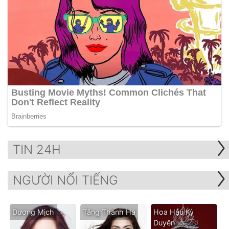
TIN 24H
NGƯỜI NỔI TIẾNG
Dương Mịch
Tăng Thanh Hà
Hoa Hậu Kỳ
Duyên