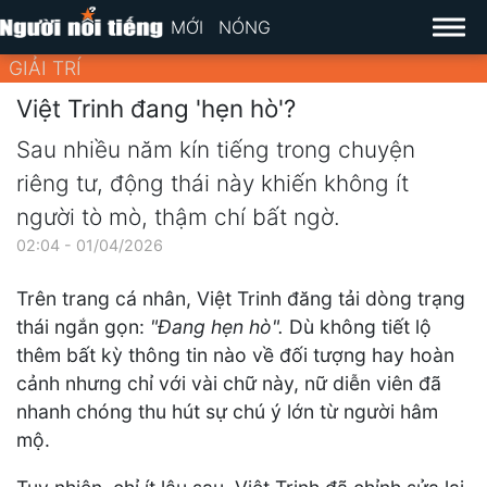
MỚI
NÓNG
GIẢI TRÍ
Việt Trinh đang 'hẹn hò'?
Sau nhiều năm kín tiếng trong chuyện
riêng tư, động thái này khiến không ít
người tò mò, thậm chí bất ngờ.
02:04 - 01/04/2026
Trên trang cá nhân, Việt Trinh đăng tải dòng trạng
thái ngắn gọn:
"Đang hẹn hò".
Dù không tiết lộ
thêm bất kỳ thông tin nào về đối tượng hay hoàn
cảnh nhưng chỉ với vài chữ này, nữ diễn viên đã
nhanh chóng thu hút sự chú ý lớn từ người hâm
mộ.