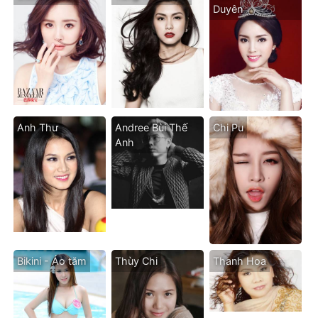
Duyên
Anh Thư
Andree Bùi Thế
Chi Pu
Anh
Bikini - Áo tăm
Thùy Chi
Thanh Hoa