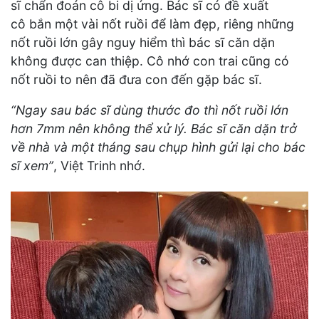
sĩ chẩn đoán cô bi dị ứng. Bác sĩ có đề xuất
cô bắn một vài nốt ruồi để làm đẹp, riêng những
nốt ruồi lớn gây nguy hiểm thì bác sĩ căn dặn
không được can thiệp. Cô nhớ con trai cũng có
nốt ruồi to nên đã đưa con đến gặp bác sĩ.
“Ngay sau bác sĩ dùng thước đo thì nốt ruồi lớn
hơn 7mm nên không thể xử lý. Bác sĩ căn dặn trở
về nhà và một tháng sau chụp hình gửi lại cho bác
sĩ xem”
, Việt Trinh nhớ.