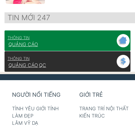
TIN MỚI 247
THÔNG TIN
QUẢNG CÁO
THÔNG TIN
QUẢNG CÁO
QC
NGƯỜI NỔI TIẾNG
GIỚI TRẺ
TÌNH YÊU GIỚI TÍNH
TRANG TRÍ NỘI THẤT
LÀM ĐẸP
KIẾN TRÚC
LÂM VỸ DẠ