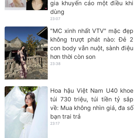
gia khuyến cáo một điều khi
dùng
23:07
"MC xinh nhất VTV" mặc đẹp
không trượt phát nào: Đẻ 2
con body vẫn nuột, sành điệu
hơn thời còn son
23:38
Hoa hậu Việt Nam U40 khoe
túi 730 triệu, túi tiền tỷ sắp
về: Mua không nhìn giá, đa số
bạn trai trả
23:17