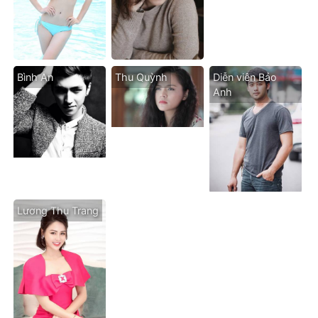
Bình An
Thu Quỳnh
Diễn viên Bảo
Anh
Lương Thu Trang