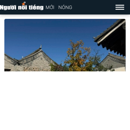
MỚI
NÓNG