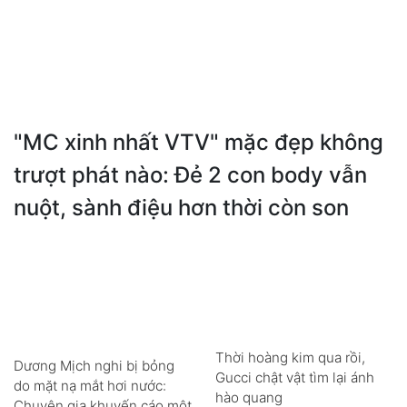
"MC xinh nhất VTV" mặc đẹp không
trượt phát nào: Đẻ 2 con body vẫn
nuột, sành điệu hơn thời còn son
Thời hoàng kim qua rồi,
Dương Mịch nghi bị bỏng
Gucci chật vật tìm lại ánh
do mặt nạ mắt hơi nước:
hào quang
Chuyên gia khuyến cáo một