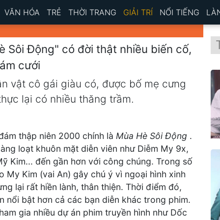
VĂN HÓA
TRẺ
THỜI TRANG
GIẢI TRÍ
NỔI TIẾNG
LÀ
è Sôi Động" có đời thật nhiều biến cố,
đám cưới
ân vật cô gái giàu có, được bố mẹ cưng
hực lại có nhiều thăng trầm.
 đám thập niên 2000 chính là
Mùa Hè Sôi Động
.
 hàng loạt khuôn mặt diễn viên như Diễm My 9x,
Mỹ Kim... đến gần hơn với công chúng. Trong số
o My Kim (vai An) gây chú ý vì ngoại hình xinh
ng lại rất hiền lành, thân thiện. Thời điểm đó,
 nổi bật hơn cả các bạn diễn khác trong phim.
tham gia nhiều dự án phim truyền hình như Dốc