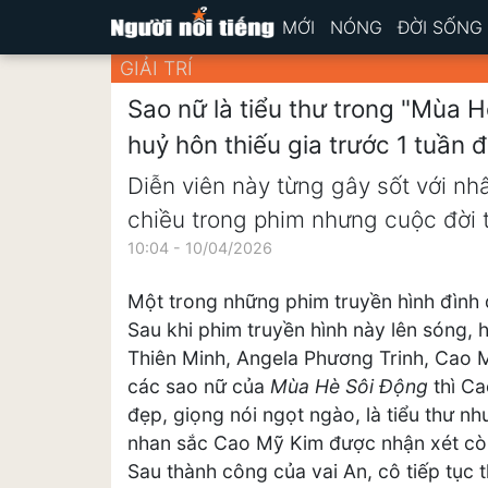
MỚI
NÓNG
ĐỜI SỐNG
GIẢI TRÍ
Sao nữ là tiểu thư trong "Mùa H
huỷ hôn thiếu gia trước 1 tuần 
Diễn viên này từng gây sốt với nh
chiều trong phim nhưng cuộc đời t
10:04 - 10/04/2026
Một trong những phim truyền hình đình
Sau khi phim truyền hình này lên sóng,
Thiên Minh, Angela Phương Trinh, Cao 
các sao nữ của
Mùa Hè Sôi Động
thì Ca
đẹp, giọng nói ngọt ngào, là tiểu thư như
nhan sắc Cao Mỹ Kim được nhận xét còn
Sau thành công của vai An, cô tiếp tục 