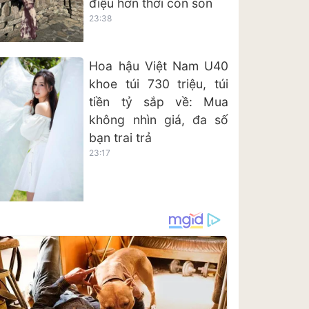
điệu hơn thời còn son
23:38
Hoa hậu Việt Nam U40
khoe túi 730 triệu, túi
tiền tỷ sắp về: Mua
không nhìn giá, đa số
bạn trai trả
23:17