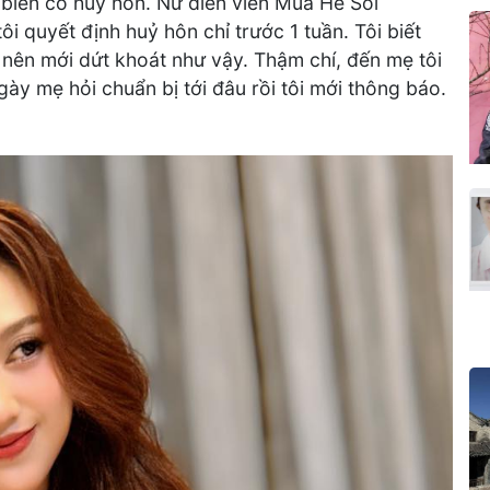
 biến cố huỷ hôn. Nữ diễn viên Mùa Hè Sôi
i quyết định huỷ hôn chỉ trước 1 tuần. Tôi biết
nên mới dứt khoát như vậy. Thậm chí, đến mẹ tôi
ày mẹ hỏi chuẩn bị tới đâu rồi tôi mới thông báo.