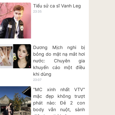
Tiểu sử ca sĩ Vanh Leg
23:35
Dương Mịch nghi bị
bỏng do mặt nạ mắt hơi
nước: Chuyên gia
khuyến cáo một điều
khi dùng
23:07
"MC xinh nhất VTV"
mặc đẹp không trượt
phát nào: Đẻ 2 con
body vẫn nuột, sành