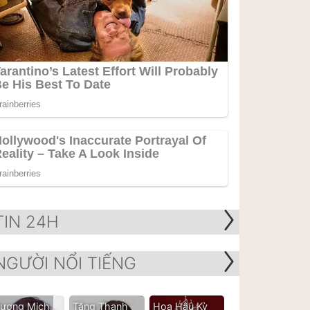
TIN 24H
NGƯỜI NỔI TIẾNG
ương Mịch
Tăng Thanh
Hoa Hậu Kỳ