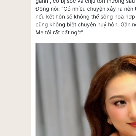
gánh", cô bị sốc và chịu tổn thương sau
Động nói: "Có nhiều chuyện xảy ra nên tô
nếu kết hôn sẽ không thể sống hoà hợp 
cũng không biết chuyện huỷ hôn. Gần ng
Mẹ tôi rất bất ngờ".