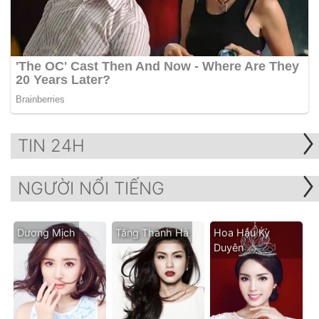
TIN 24H
NGƯỜI NỔI TIẾNG
Dương Mịch
Tăng Thanh Hà
Hoa Hậu Kỳ
Duyên