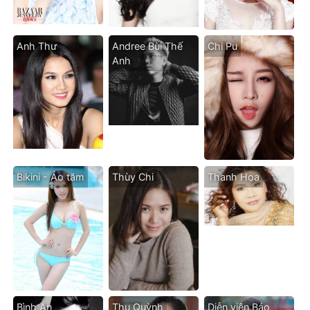
Anh Thư
Andree Bùi Thế
Chi Pu
Anh
Bikini - Áo tăm
Thùy Chi
Thanh Hoa
Bình An
Thu Quỳnh
Diễn viên Bảo