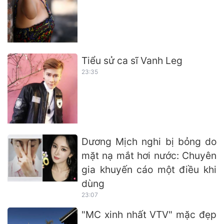
Tiểu sử ca sĩ Vanh Leg
23:35
Dương Mịch nghi bị bỏng do
mặt nạ mắt hơi nước: Chuyên
gia khuyến cáo một điều khi
dùng
23:07
"MC xinh nhất VTV" mặc đẹp