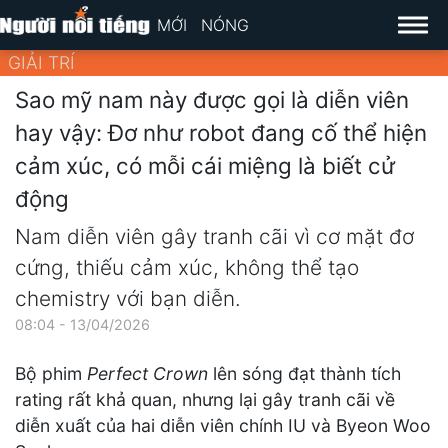
MỚI
NÓNG
GIẢI TRÍ
Sao mỹ nam này được gọi là diễn viên
hay vậy: Đơ như robot đang cố thể hiện
cảm xúc, có mỗi cái miệng là biết cử
động
Nam diễn viên gây tranh cãi vì cơ mặt đơ
cứng, thiếu cảm xúc, không thể tạo
chemistry với bạn diễn.
08:04 - 13/04/2026
Bộ phim
Perfect Crown
lên sóng đạt thành tích
rating rất khả quan, nhưng lại gây tranh cãi về
diễn xuất của hai diễn viên chính IU và Byeon Woo