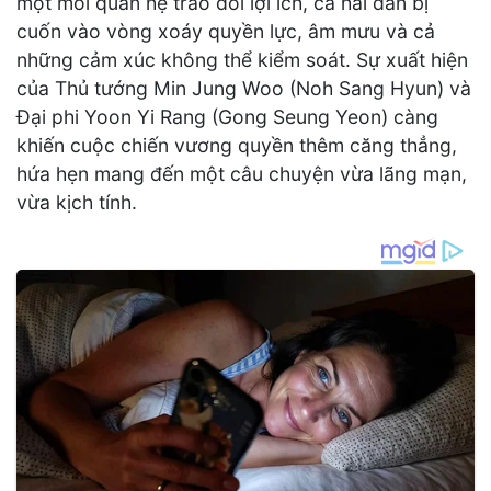
một mối quan hệ trao đổi lợi ích, cả hai dần bị
cuốn vào vòng xoáy quyền lực, âm mưu và cả
những cảm xúc không thể kiểm soát. Sự xuất hiện
của Thủ tướng Min Jung Woo (Noh Sang Hyun) và
Đại phi Yoon Yi Rang (Gong Seung Yeon) càng
khiến cuộc chiến vương quyền thêm căng thẳng,
hứa hẹn mang đến một câu chuyện vừa lãng mạn,
vừa kịch tính.