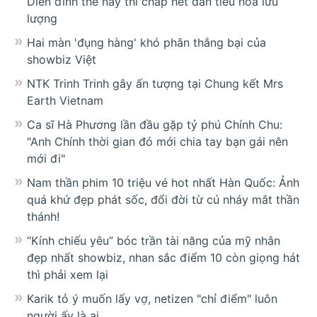
Diễn đỉnh thế này thì chấp hết dàn tiểu hoa lưu
lượng
Hai màn 'đụng hàng' khó phân thắng bại của
showbiz Việt
NTK Trinh Trinh gây ấn tượng tại Chung kết Mrs
Earth Vietnam
Ca sĩ Hà Phương lần đầu gặp tỷ phú Chính Chu:
"Anh Chính thời gian đó mới chia tay bạn gái nên
mới đi"
Nam thần phim 10 triệu vé hot nhất Hàn Quốc: Ảnh
quá khứ đẹp phát sốc, đổi đời từ cú nháy mắt thần
thánh!
“Kính chiếu yêu” bóc trần tài năng của mỹ nhân
đẹp nhất showbiz, nhan sắc điểm 10 còn giọng hát
thì phải xem lại
Karik tỏ ý muốn lấy vợ, netizen "chỉ điểm" luôn
người ấy là ai