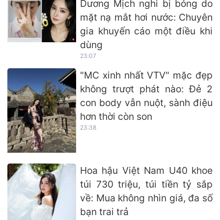
Dương Mịch nghi bị bỏng do
mặt nạ mắt hơi nước: Chuyên
gia khuyến cáo một điều khi
dùng
23:07
"MC xinh nhất VTV" mặc đẹp
không trượt phát nào: Đẻ 2
con body vẫn nuột, sành điệu
hơn thời còn son
23:38
Hoa hậu Việt Nam U40 khoe
túi 730 triệu, túi tiền tỷ sắp
về: Mua không nhìn giá, đa số
bạn trai trả