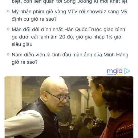
biệt, còn liên quan tới Song Joong Ki mới khét lẹt
Mỹ nhân phim giờ vàng VTV rời showbiz sang Mỹ
định cư giờ ra sao?
Màn đổi đời đỉnh nhất Hàn Quốc:Trước giao bình
ga dưới cái lạnh âm 20 độ, giờ gia nhập 1% giới
siêu giàu
Nam diễn viên là tình đầu màn ảnh của Minh Hằng
giờ ra sao?