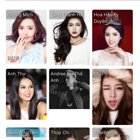
Dương Mịch
Tăng Thanh Hà
Hoa Hậu Kỳ
Duyên
Anh Thư
Andree Bùi Thế
Chi Pu
Anh
Bikini - Áo tăm
Thùy Chi
Thanh Hoa