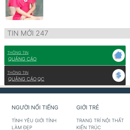
TIN MỚI 247
THÔNG TIN
QUẢNG CÁO
THÔNG TIN
QUẢNG CÁO
QC
NGƯỜI NỔI TIẾNG
GIỚI TRẺ
TÌNH YÊU GIỚI TÍNH
TRANG TRÍ NỘI THẤT
LÀM ĐẸP
KIẾN TRÚC