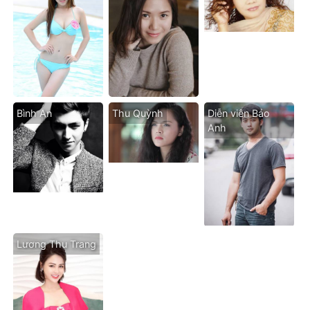
Bình An
Thu Quỳnh
Diễn viên Bảo
Anh
Lương Thu Trang