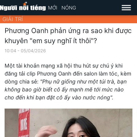
MỚI
NÓNG
GIẢI TRÍ
Phương Oanh phản ứng ra sao khi được
khuyên "em suy nghĩ ít thôi"?
10:04 - 05/04/2026
Một tài khoản mạng xã hội thu hút sự chú ý khi
đăng tải clip Phương Oanh đến salon làm tóc, kèm
dòng chia sẻ:
"Phụ nữ giống như một túi trà, bạn
không bao giờ biết cô ấy mạnh mẽ tới mức nào
cho đến khi bạn đặt cô ấy vào nước nóng".