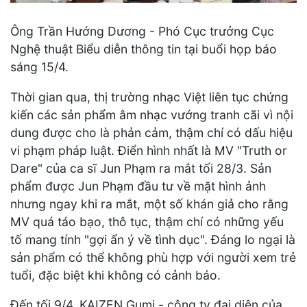
Ông Trần Hướng Dương - Phó Cục trưởng Cục
Nghệ thuật Biểu diễn thông tin tại buổi họp báo
sáng 15/4.
Thời gian qua, thị trường nhạc Việt liên tục chứng
kiến các sản phẩm âm nhạc vướng tranh cãi vì nội
dung được cho là phản cảm, thậm chí có dấu hiệu
vi phạm pháp luật. Điển hình nhất là MV "Truth or
Dare" của ca sĩ Jun Phạm ra mắt tối 28/3. Sản
phẩm được Jun Phạm đầu tư về mặt hình ảnh
nhưng ngay khi ra mắt, một số khán giả cho rằng
MV quá táo bạo, thô tục, thậm chí có những yếu
tố mang tính "gợi ẩn ý về tình dục". Đáng lo ngại là
sản phẩm có thể không phù hợp với người xem trẻ
tuổi, đặc biệt khi không có cảnh báo.
Đến tối 9/4, KAIZEN Gumi - công ty đại diện của