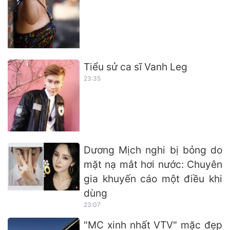
Tiểu sử ca sĩ Vanh Leg
23:35
Dương Mịch nghi bị bỏng do
mặt nạ mắt hơi nước: Chuyên
gia khuyến cáo một điều khi
dùng
23:07
"MC xinh nhất VTV" mặc đẹp