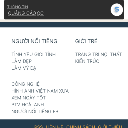
THÔNG TIN
QUẢNG CÁO
QC
NGƯỜI NỔI TIẾNG
GIỚI TRẺ
TÌNH YÊU GIỚI TÍNH
TRANG TRÍ NỘI THẤT
LÀM ĐẸP
KIẾN TRÚC
LÂM VỸ DẠ
CÔNG NGHỆ
HÌNH ẢNH VIỆT NAM XƯA
XEM NGÀY TỐT
BTV HOÀI ANH
NGƯỜI NỔI TIẾNG FB
RSS
LIÊN HỆ
CHÍNH SÁCH
GIỚI THIỆU