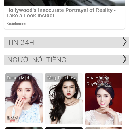
TIN 24H
NGƯỜI NỔI TIẾNG
Dương Mịch
Tăng Thanh Hà
Hoa Hậu Kỳ
Duyên