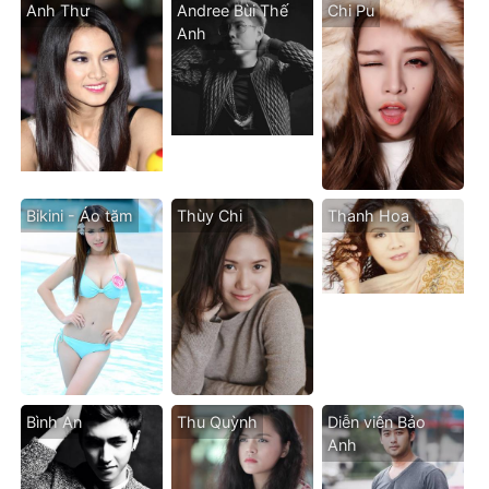
Anh Thư
Andree Bùi Thế
Chi Pu
Anh
Bikini - Áo tăm
Thùy Chi
Thanh Hoa
Bình An
Thu Quỳnh
Diễn viên Bảo
Anh