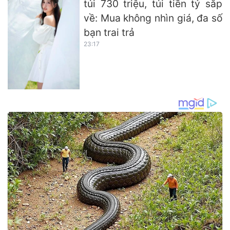
túi 730 triệu, túi tiền tỷ sắp
về: Mua không nhìn giá, đa số
bạn trai trả
23:17