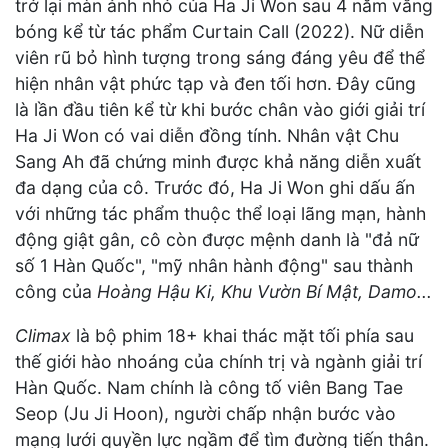
trở lại màn ảnh nhỏ của Ha Ji Won sau 4 năm vắng
bóng kể từ tác phẩm Curtain Call (2022). Nữ diễn
viên rũ bỏ hình tượng trong sáng đáng yêu để thể
hiện nhân vật phức tạp và đen tối hơn. Đây cũng
là lần đầu tiên kể từ khi bước chân vào giới giải trí
Ha Ji Won có vai diễn đồng tính. Nhân vật Chu
Sang Ah đã chứng minh được khả năng diễn xuất
đa dạng của cô. Trước đó, Ha Ji Won ghi dấu ấn
với những tác phẩm thuộc thể loại lãng mạn, hành
động giật gân, cô còn được mệnh danh là "đả nữ
số 1 Hàn Quốc", "mỹ nhân hành động" sau thành
công của
Hoàng Hậu Ki, Khu Vườn Bí Mật, Damo...
Climax
là bộ phim 18+ khai thác mặt tối phía sau
thế giới hào nhoáng của chính trị và ngành giải trí
Hàn Quốc. Nam chính là công tố viên Bang Tae
Seop (Ju Ji Hoon), người chấp nhận bước vào
mạng lưới quyền lực ngầm để tìm đường tiến thân.