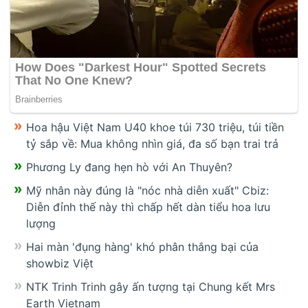
Hoa hậu Việt Nam U40 khoe túi 730 triệu, túi tiền
tỷ sắp về: Mua không nhìn giá, đa số bạn trai trả
Phương Ly đang hẹn hò với An Thuyên?
Mỹ nhân này đúng là "nóc nhà diễn xuất" Cbiz:
Diễn đỉnh thế này thì chấp hết dàn tiểu hoa lưu
lượng
Hai màn 'đụng hàng' khó phân thắng bại của
showbiz Việt
NTK Trinh Trinh gây ấn tượng tại Chung kết Mrs
Earth Vietnam