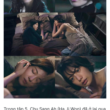
Trong tập 5, Chu Sang Ah (Ha Ji Won) đã ở lại qua