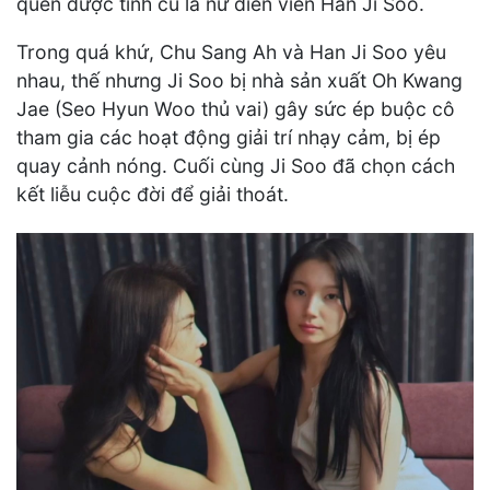
quên được tình cũ là nữ diễn viên Han Ji Soo.
Trong quá khứ, Chu Sang Ah và Han Ji Soo yêu
nhau, thế nhưng Ji Soo bị nhà sản xuất Oh Kwang
Jae (Seo Hyun Woo thủ vai) gây sức ép buộc cô
tham gia các hoạt động giải trí nhạy cảm, bị ép
quay cảnh nóng. Cuối cùng Ji Soo đã chọn cách
kết liễu cuộc đời để giải thoát.