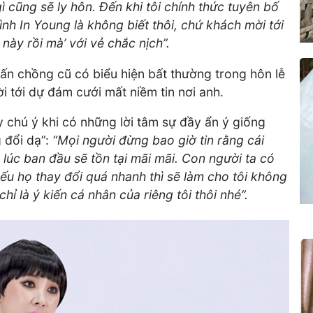
ì cũng sẽ ly hôn. Đến khi tôi chính thức tuyên bố
ình In Young là không biết thôi, chứ khách mời tới
ày rồi mà’ với vẻ chắc nịch”.
vấn chồng cũ có biểu hiện bất thường trong hôn lễ
 tới dự đám cưới mất niềm tin nơi anh.
y chú ý khi có những lời tâm sự đầy ẩn ý giống
 đổi dạ”:
“Mọi người đừng bao giờ tin rằng cái
lúc ban đầu sẽ tồn tại mãi mãi. Con người ta có
ếu họ thay đổi quá nhanh thì sẽ làm cho tôi không
chỉ là ý kiến cá nhân của riêng tôi thôi nhé”.