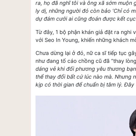
ra, họ đã nghĩ tôi và ông xã sớm muộn g
ly dị, những người đó còn bảo ‘Chỉ có m
dự đám cưới ai cũng đoán được kết cục n
Từ đây, 1 bộ phận khán giả đặt ra nghi 
với Seo In Young, khiến những khách mời
Chưa dừng lại ở đó, nữ ca sĩ tiếp tục gâ
như đang tố cáo chồng cũ đã “thay lòng
dáng vẻ khi đối phương yêu thương bạn 
thể thay đổi bất cứ lúc nào mà. Nhưng n
kịp có thời gian để chuẩn bị tâm lý. Đây 