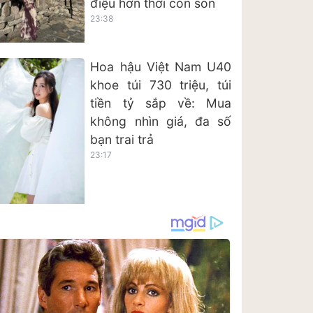
điệu hơn thời còn son
23:38
Hoa hậu Việt Nam U40
khoe túi 730 triệu, túi
tiền tỷ sắp về: Mua
không nhìn giá, đa số
bạn trai trả
23:17