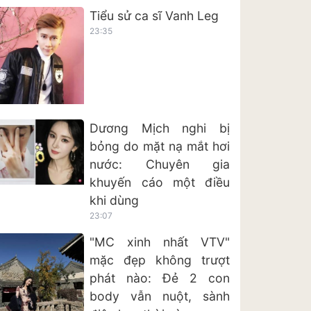
Tiểu sử ca sĩ Vanh Leg
23:35
Dương Mịch nghi bị
bỏng do mặt nạ mắt hơi
nước: Chuyên gia
khuyến cáo một điều
khi dùng
23:07
"MC xinh nhất VTV"
mặc đẹp không trượt
phát nào: Đẻ 2 con
body vẫn nuột, sành