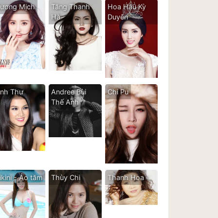
ương Mịch
Tăng Thanh
Hoa Hậu Kỳ
Hà
Duyên
nh Thư
Andree Bùi
Chi Pu
Thế Anh
ikini - Áo tăm
Thùy Chi
Thanh Hoa