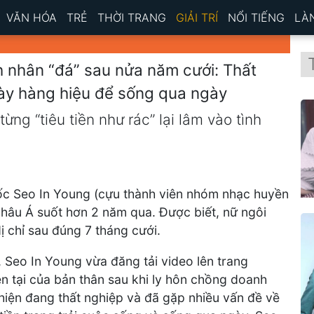
VĂN HÓA
TRẺ
THỜI TRANG
GIẢI TRÍ
NỔI TIẾNG
LÀ
h nhân “đá” sau nửa năm cưới: Thất
iày hàng hiệu để sống qua ngày
ừng “tiêu tiền như rác” lại lâm vào tình
uốc Seo In Young (cựu thành viên nhóm nhạc huyền
châu Á suốt hơn 2 năm qua. Được biết, nữ ngôi
 chỉ sau đúng 7 tháng cưới.
 Seo In Young vừa đăng tải video lên trang
n tại của bản thân sau khi ly hôn chồng doanh
 hiện đang thất nghiệp và đã gặp nhiều vấn đề về