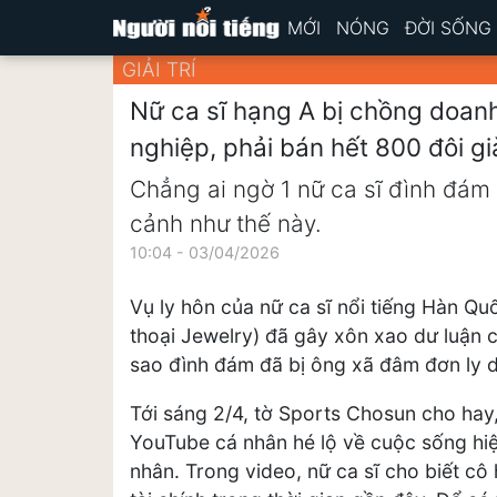
MỚI
NÓNG
ĐỜI SỐNG
GIẢI TRÍ
Nữ ca sĩ hạng A bị chồng doan
nghiệp, phải bán hết 800 đôi g
Chẳng ai ngờ 1 nữ ca sĩ đình đám t
cảnh như thế này.
10:04 - 03/04/2026
Vụ ly hôn của nữ ca sĩ nổi tiếng Hàn Q
thoại Jewelry) đã gây xôn xao dư luận 
sao đình đám đã bị ông xã đâm đơn ly dị
Tới sáng 2/4, tờ Sports Chosun cho hay,
YouTube cá nhân hé lộ về cuộc sống hiệ
nhân. Trong video, nữ ca sĩ cho biết cô