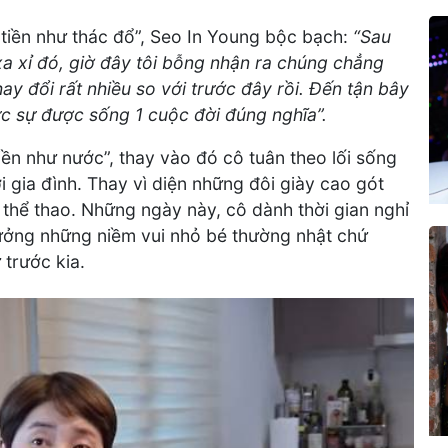
 tiền như thác đổ”, Seo In Young bộc bạch:
“Sau
 xa xỉ đó, giờ đây tôi bỗng nhận ra chúng chẳng
hay đổi rất nhiều so với trước đây rồi. Đến tận bây
ực sự được sống 1 cuộc đời đúng nghĩa”.
iền như nước”, thay vào đó cô tuân theo lối sống
i gia đình. Thay vì diện những đôi giày cao gót
ày thể thao. Những ngày này, cô dành thời gian nghỉ
 hưởng những niềm vui nhỏ bé thường nhật chứ
 trước kia.