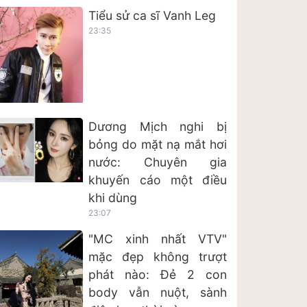
Tiểu sử ca sĩ Vanh Leg
23:35
Dương Mịch nghi bị
bỏng do mặt nạ mắt hơi
nước: Chuyên gia
khuyến cáo một điều
khi dùng
23:07
"MC xinh nhất VTV"
mặc đẹp không trượt
phát nào: Đẻ 2 con
body vẫn nuột, sành