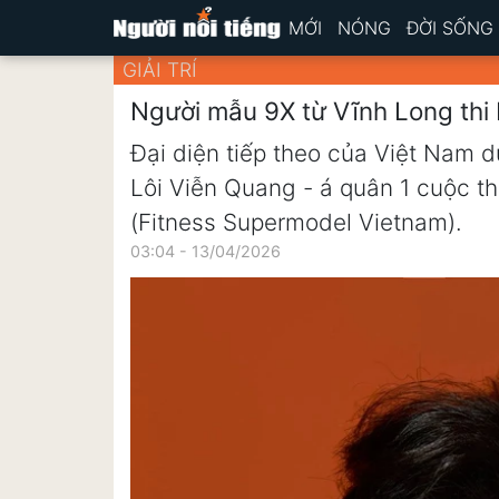
MỚI
NÓNG
ĐỜI SỐNG
GIẢI TRÍ
Người mẫu 9X từ Vĩnh Long thi
Đại diện tiếp theo của Việt Nam d
Lôi Viễn Quang - á quân 1 cuộc t
(Fitness Supermodel Vietnam).
03:04 - 13/04/2026