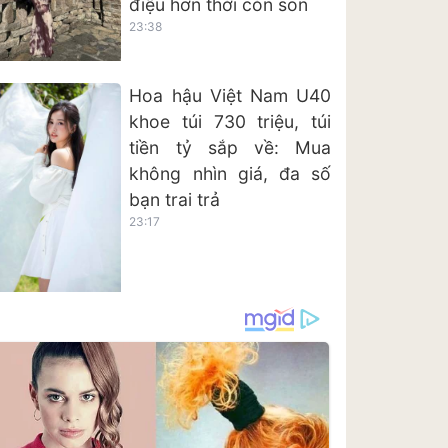
điệu hơn thời còn son
23:38
Hoa hậu Việt Nam U40
khoe túi 730 triệu, túi
tiền tỷ sắp về: Mua
không nhìn giá, đa số
bạn trai trả
23:17