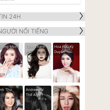
TIN 24H
NGƯỜI NỔI TIẾNG
ương Mịch
Tăng Thanh
Hoa Hậu Kỳ
Hà
Duyên
nh Thư
Andree Bùi
Chi Pu
Thế Anh