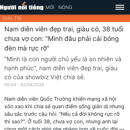
MỚI
NÓNG
GIẢI TRÍ
Nam diễn viên đẹp trai, giàu có, 38 tuổi
chưa vợ con: "Mình đâu phải cái bóng
đèn mà rực rỡ"
"Mình là con người chủ yếu là an nhiên và
hạnh phúc", nam diễn viên đẹp trai, giàu
có của showbiz Việt chia sẻ.
09:04 - 02/04/2026
Nam diễn viên Quốc Trường khiến mạng xã hội
xôn xao khi chia sẻ quan điểm sống giản dị nhưng
sâu sắc trước câu hỏi: "Nếu cả đời không rực rỡ
thì sao?". Ở tuổi 38, chưa vợ con, nhưng anh lại
chọn một cách nhìn nhẹ nhàng hơn về cuộc đời —