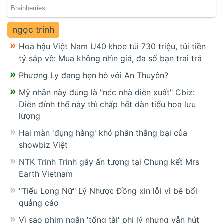
ngọc trinh
Hoa hậu Việt Nam U40 khoe túi 730 triệu, túi tiền
tỷ sắp về: Mua không nhìn giá, đa số bạn trai trả
Phương Ly đang hẹn hò với An Thuyên?
Mỹ nhân này đúng là "nóc nhà diễn xuất" Cbiz:
Diễn đỉnh thế này thì chấp hết dàn tiểu hoa lưu
lượng
Hai màn 'đụng hàng' khó phân thắng bại của
showbiz Việt
NTK Trinh Trinh gây ấn tượng tại Chung kết Mrs
Earth Vietnam
"Tiểu Long Nữ" Lý Nhược Đồng xin lỗi vì bê bối
quảng cáo
Vì sao phim ngắn 'tổng tài' phi lý nhưng vẫn hút