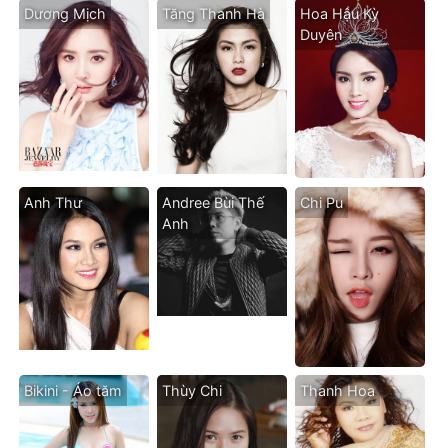
Dương Mịch
Tăng Thanh Hà
Hoa Hậu Kỳ
Duyên
Anh Thư
Andree Bùi Thế
Chi Pu
Anh
Bikini - Áo tăm
Thùy Chi
Thanh Hoa