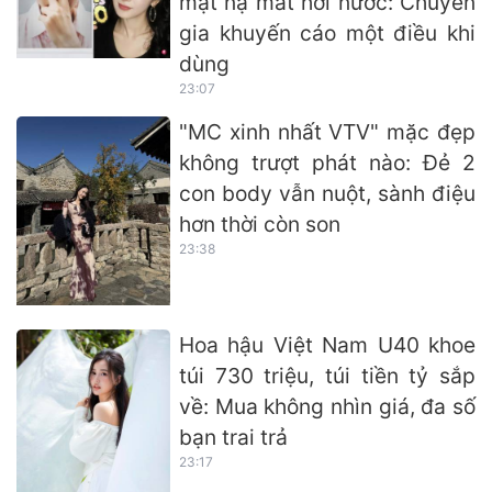
mặt nạ mắt hơi nước: Chuyên
gia khuyến cáo một điều khi
dùng
23:07
"MC xinh nhất VTV" mặc đẹp
không trượt phát nào: Đẻ 2
con body vẫn nuột, sành điệu
hơn thời còn son
23:38
Hoa hậu Việt Nam U40 khoe
túi 730 triệu, túi tiền tỷ sắp
về: Mua không nhìn giá, đa số
bạn trai trả
23:17