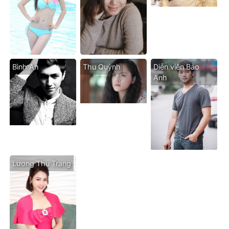
Bình An
Thu Quỳnh
Diễn viên Bảo
Anh
Lương Thu Trang