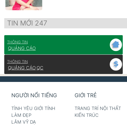
TIN MỚI 247
THÔNG TIN
QUẢNG CÁO
THÔNG TIN
QUẢNG CÁO
QC
NGƯỜI NỔI TIẾNG
GIỚI TRẺ
TÌNH YÊU GIỚI TÍNH
TRANG TRÍ NỘI THẤT
LÀM ĐẸP
KIẾN TRÚC
LÂM VỸ DẠ