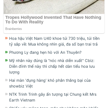
Hoa hậu Việt Nam U40 khoe túi 730 triệu, túi tiền
tỷ sắp về: Mua không nhìn giá, đa số bạn trai trả
Phương Ly đang hẹn hò với An Thuyên?
Mỹ nhân này đúng là "nóc nhà diễn xuất" Cbiz:
Diễn đỉnh thế này thì chấp hết dàn tiểu hoa lưu
lượng
Hai màn 'đụng hàng' khó phân thắng bại của
showbiz Việt
NTK Trinh Trinh gây ấn tượng tại Chung kết Mrs
Earth Vietnam