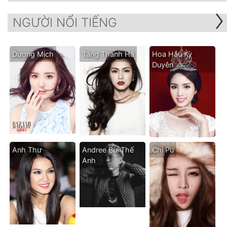
NGƯỜI NỔI TIẾNG
Dương Mịch
Tăng Thanh Hà
Hoa Hậu Kỳ
Duyên
Anh Thư
Andree Bùi Thế
Chi Pu
Anh