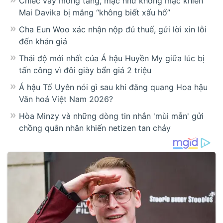
Chiếc váy mỏng tang, mặc như không mặc khiến
Mai Davika bị mắng “không biết xấu hổ”
Cha Eun Woo xác nhận nộp đủ thuế, gửi lời xin lỗi
đến khán giả
Thái độ mới nhất của Á hậu Huyền My giữa lúc bị
tấn công vì đôi giày bẩn giá 2 triệu
Á hậu Tố Uyên nói gì sau khi đăng quang Hoa hậu
Văn hoá Việt Nam 2026?
Hòa Minzy và những dòng tin nhắn 'mùi mẫn' gửi
chồng quân nhân khiến netizen tan chảy