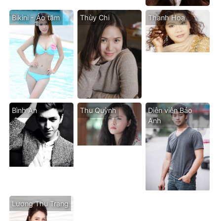
Bikini - Áo tăm
Thùy Chi
Thanh Hoa
Bình An
Thu Quỳnh
Diễn viên Bảo
Anh
Lương Thu Trang