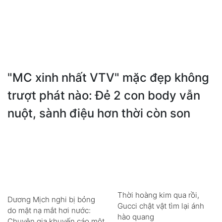
"MC xinh nhất VTV" mặc đẹp không
trượt phát nào: Đẻ 2 con body vẫn
nuột, sành điệu hơn thời còn son
Thời hoàng kim qua rồi,
Dương Mịch nghi bị bỏng
Gucci chật vật tìm lại ánh
do mặt nạ mắt hơi nước:
hào quang
Chuyên gia khuyến cáo một