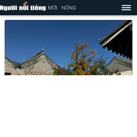
MỚI
NÓNG