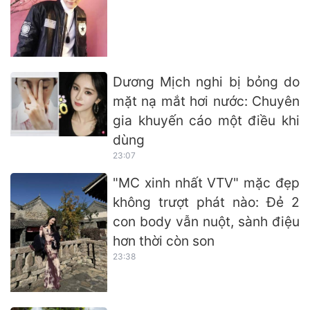
Dương Mịch nghi bị bỏng do
mặt nạ mắt hơi nước: Chuyên
gia khuyến cáo một điều khi
dùng
23:07
"MC xinh nhất VTV" mặc đẹp
không trượt phát nào: Đẻ 2
con body vẫn nuột, sành điệu
hơn thời còn son
23:38