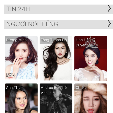
TIN 24H
NGƯỜI NỔI TIẾNG
Dương Mịch
Tăng Thanh Hà
Hoa Hậu Kỳ
Duyên
Anh Thư
Andree Bùi Thế
Chi Pu
Anh