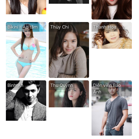
Bikini - Áo tăm
Thùy Chi
Thanh Hoa
Bình An
Thu Quỳnh
Diễn viên Bảo
Anh