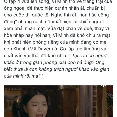
Ở tập 4 vừa lên sóng, Vi Minh trở về trang trại của
ông ngoại để thực hiện dự án nhân ái, chuẩn bị
cho cuộc thi quốc tế. Nghe thì rất "hoa hậu cộng
đồng" nhưng cách cô xuất hiện lại khiến người
xem phải nhăn mặt. Vừa đặt chân về quê, thay vì
hòa nhập hay hỏi han, Vi Minh đã khó chịu ra mặt
khi phát hiện phòng riêng của mình đang có mẹ
con Khánh (Mỹ Duyên) ở. Cô lập tức tìm ông và
chất vấn với thái độ khó chịu: "
Tại sao có người
khác ở trong gian phòng của con hả ông? Ông
biết thừa là con không thích người khác vào gian
của mình rồi mà?
"