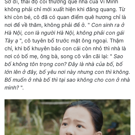
Sở dĩ, thái độ coi thường quê nhà của Vi Minh
không phải chỉ mới xuất hiện khi đăng quang. Từ
khi còn bé, cô đã có quan điểm quê hương chỉ là
nơi để về thăm, không phải để ở. "
Con sinh ra ở
Hà Nội, con là người Hà Nội, không phải con gái
Tày ạ
", cô tuyên bố trước mặt ông ngoại. Thậm
chí, khi bố khuyên bảo con cái còn nhỏ thì nhà là
nơi có bố mẹ, ông bà, song cô vẫn cãi lại: "
Sao
bố không tôn trọng con? Đây là nhà của bố, bố
lớn lên ở đây, bố yêu nơi này nhưng con thì không.
Bố muốn ở nhà bố thì tại sao không cho con ở nhà
mình?
".