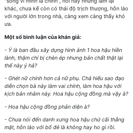
"sống vì mình là chính", nói hay nhưng làm lại
khác, chưa kể còn có thái độ trịch thượng, hỗn láo
với người lớn trong nhà, càng xem càng thấy khó
ưa.
Một số bình luận của khán giả:
- Ý là ban đầu xây dựng hình ảnh 1 hoa hậu hiền
lành, thậm chí bị chèn ép nhưng bản chất thật lại
thế này ý hả?
- Ghét nữ chính hơn cả nữ phụ. Chả hiểu sao đạo
diễn chọn bà này làm vai chính, làm hoa hậu với
kịch bản nhảm này. Hoa hậu cộng đồng mà vậy à?
- Hoa hậu cộng đồng phản diện à?
- Chưa nói đến danh xưng hoa hậu chứ cãi thẳng
mặt, hỗn láo với bố đẻ là không hay ho gì rồi.