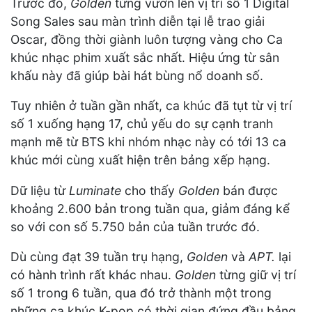
Trước đó,
Golden
từng vươn lên vị trí số 1 Digital
Song Sales sau màn trình diễn tại lễ trao giải
Oscar, đồng thời giành luôn tượng vàng cho Ca
khúc nhạc phim xuất sắc nhất. Hiệu ứng từ sân
khấu này đã giúp bài hát bùng nổ doanh số.
Tuy nhiên ở tuần gần nhất, ca khúc đã tụt từ vị trí
số 1 xuống hạng 17, chủ yếu do sự cạnh tranh
mạnh mẽ từ BTS khi nhóm nhạc này có tới 13 ca
khúc mới cùng xuất hiện trên bảng xếp hạng.
Dữ liệu từ
Luminate
cho thấy
Golden
bán được
khoảng 2.600 bản trong tuần qua, giảm đáng kể
so với con số 5.750 bản của tuần trước đó.
Dù cùng đạt 39 tuần trụ hạng,
Golden
và
APT.
lại
có hành trình rất khác nhau.
Golden
từng giữ vị trí
số 1 trong 6 tuần, qua đó trở thành một trong
những ca khúc K-pop có thời gian đứng đầu bảng