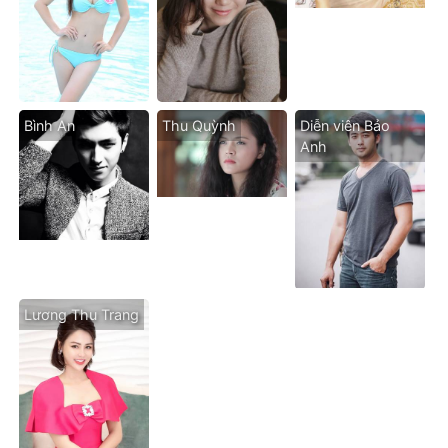
Bình An
Thu Quỳnh
Diễn viên Bảo
Anh
Lương Thu Trang