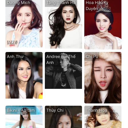
Dương Mịch
Tăng Thanh Hà
Hoa Hậu Kỳ
Duyên
Anh Thư
Andree Bùi Thế
Chi Pu
Anh
Bikini - Áo tăm
Thùy Chi
Thanh Hoa