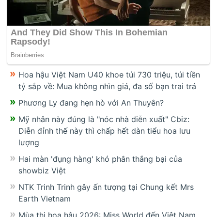
Hoa hậu Việt Nam U40 khoe túi 730 triệu, túi tiền
tỷ sắp về: Mua không nhìn giá, đa số bạn trai trả
Phương Ly đang hẹn hò với An Thuyên?
Mỹ nhân này đúng là "nóc nhà diễn xuất" Cbiz:
Diễn đỉnh thế này thì chấp hết dàn tiểu hoa lưu
lượng
Hai màn 'đụng hàng' khó phân thắng bại của
showbiz Việt
NTK Trinh Trinh gây ấn tượng tại Chung kết Mrs
Earth Vietnam
Mùa thi hoa hậu 2026: Miss World đến Việt Nam,