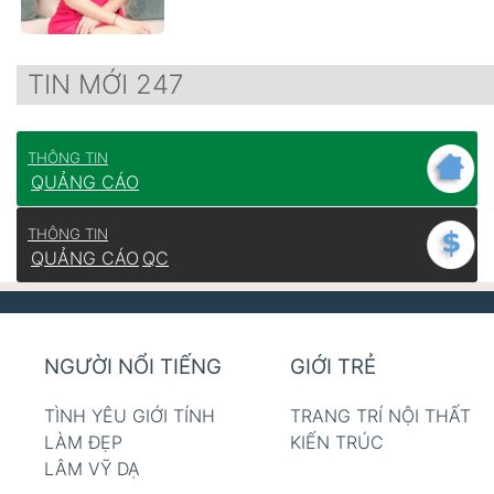
TIN MỚI 247
THÔNG TIN
QUẢNG CÁO
THÔNG TIN
QUẢNG CÁO
QC
NGƯỜI NỔI TIẾNG
GIỚI TRẺ
TÌNH YÊU GIỚI TÍNH
TRANG TRÍ NỘI THẤT
LÀM ĐẸP
KIẾN TRÚC
LÂM VỸ DẠ