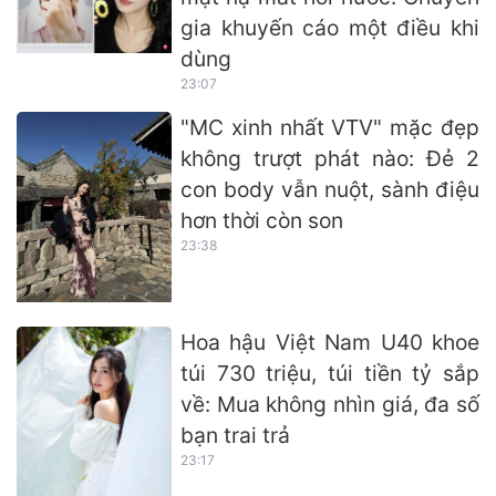
gia khuyến cáo một điều khi
dùng
23:07
"MC xinh nhất VTV" mặc đẹp
không trượt phát nào: Đẻ 2
con body vẫn nuột, sành điệu
hơn thời còn son
23:38
Hoa hậu Việt Nam U40 khoe
túi 730 triệu, túi tiền tỷ sắp
về: Mua không nhìn giá, đa số
bạn trai trả
23:17