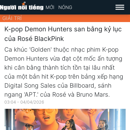
MỚI
NÓNG
GIẢI TRÍ
K-pop Demon Hunters san bằng kỷ lục
của Rosé BlackPink
Ca khúc 'Golden' thuộc nhạc phim K-pop
Demon Hunters vừa đạt cột mốc ấn tượng
khi cân bằng thành tích tồn tại lâu nhất
của một bản hit K-pop trên bảng xếp hạng
Digital Song Sales của Billboard, sánh
ngang 'APT.' của Rosé và Bruno Mars.
03:04 - 04/04/2026