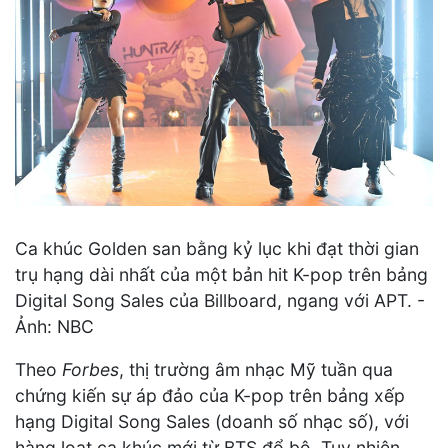
Ca khúc Golden san bằng kỷ lục khi đạt thời gian
trụ hạng dài nhất của một bản hit K-pop trên bảng
Digital Song Sales của Billboard, ngang với APT. -
Ảnh: NBC
Theo
Forbes
, thị trường âm nhạc Mỹ tuần qua
chứng kiến sự áp đảo của K-pop trên bảng xếp
hạng Digital Song Sales (doanh số nhạc số), với
hàng loạt ca khúc mới từ BTS đổ bộ. Tuy nhiên