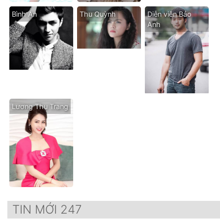
Bình An
Thu Quỳnh
Diễn viên Bảo
Anh
Lương Thu Trang
TIN MỚI 247