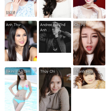
Anh Thư
Andree Bùi Thế
Chi Pu
Anh
Bikini - Áo tăm
Thùy Chi
Thanh Hoa