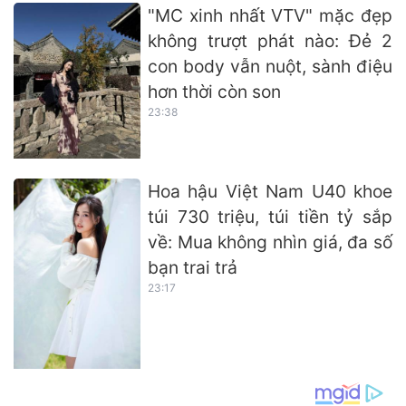
"MC xinh nhất VTV" mặc đẹp
không trượt phát nào: Đẻ 2
con body vẫn nuột, sành điệu
hơn thời còn son
23:38
Hoa hậu Việt Nam U40 khoe
túi 730 triệu, túi tiền tỷ sắp
về: Mua không nhìn giá, đa số
bạn trai trả
23:17