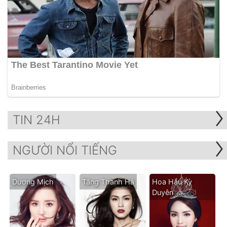
TIN 24H
NGƯỜI NỔI TIẾNG
Dương Mịch
Tăng Thanh Hà
Hoa Hậu Kỳ
Duyên