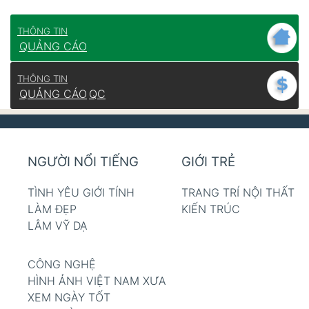
THÔNG TIN
QUẢNG CÁO
THÔNG TIN
QUẢNG CÁO
QC
NGƯỜI NỔI TIẾNG
GIỚI TRẺ
TÌNH YÊU GIỚI TÍNH
TRANG TRÍ NỘI THẤT
LÀM ĐẸP
KIẾN TRÚC
LÂM VỸ DẠ
CÔNG NGHỆ
HÌNH ẢNH VIỆT NAM XƯA
XEM NGÀY TỐT