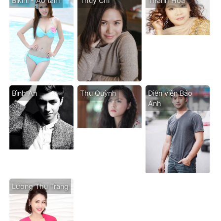
Bikini - Áo tăm
Thùy Chi
Thanh Hoa
Bình An
Thu Quỳnh
Diễn viên Bảo
Anh
Lương Thu Trang