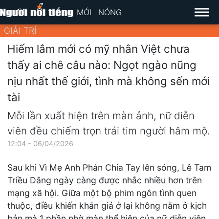
MỚI
NÓNG
GIẢI TRÍ
Hiếm lắm mới có mỹ nhân Việt chưa
thấy ai chê câu nào: Ngọt ngào nũng
nịu nhất thế giới, tình mà không sến mới
tài
Mỗi lần xuất hiện trên màn ảnh, nữ diễn
viên đều chiếm trọn trái tim người hâm mộ.
12:04 - 06/04/2026
Sau khi Vì Mẹ Anh Phán Chia Tay lên sóng, Lê Tam
Triều Dâng ngày càng được nhắc nhiều hơn trên
mạng xã hội. Giữa một bộ phim ngôn tình quen
thuộc, điều khiến khán giả ở lại không nằm ở kịch
bản mà 1 phần nhờ màn thể hiện của nữ diễn viên