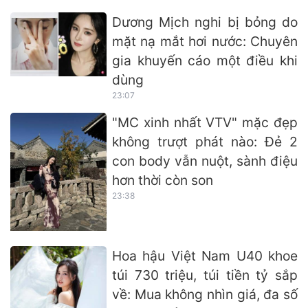
Dương Mịch nghi bị bỏng do
mặt nạ mắt hơi nước: Chuyên
gia khuyến cáo một điều khi
dùng
23:07
"MC xinh nhất VTV" mặc đẹp
không trượt phát nào: Đẻ 2
con body vẫn nuột, sành điệu
hơn thời còn son
23:38
Hoa hậu Việt Nam U40 khoe
túi 730 triệu, túi tiền tỷ sắp
về: Mua không nhìn giá, đa số