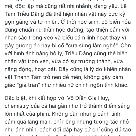
mẽ, độc lập mà cũng rất nhí nhảnh, đáng yêu. Lê
Tam Triều Dâng đã thể hiện nhân vật này cực kỳ
gọn gàng và tự nhiên. Ở thời học sinh, cô biến hóa
đúng chuẩn nữ thần học đường, tạo thiện cảm với
nhan sắc trong veo và biểu cảm linh hoạt thay vì
gây gượng ép hay bị cố "cưa sừng làm nghé". Còn
với hình ảnh nàng hộ lý, Triều Dâng cũng thể hiện
nhân vật trọn vẹn, vừa có sự trưởng thành, vừa
năng động, hoạt bát. Đây cũng là lý do khiến nhân
vật Thanh Tâm trở nên dễ mến, không gây cảm
giác "giả trân" như nhiều nữ chính ngôn tình khác.
Đặc biệt, khi kết hợp với Võ Điền Gia Huy,
chemistry của cả hai gần như trở thành điểm sáng
lớn nhất của phim. Không cần những cảnh tình
cảm quá lãng mạn, chỉ riêng những tương tác nhỏ
như ánh nhìn, cách đối đáp hay cử chỉ cũng đủ tạo