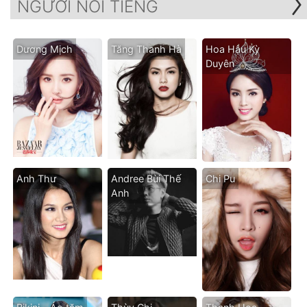
NGƯỜI NỔI TIẾNG
Dương Mịch
Tăng Thanh Hà
Hoa Hậu Kỳ
Duyên
Anh Thư
Andree Bùi Thế
Chi Pu
Anh