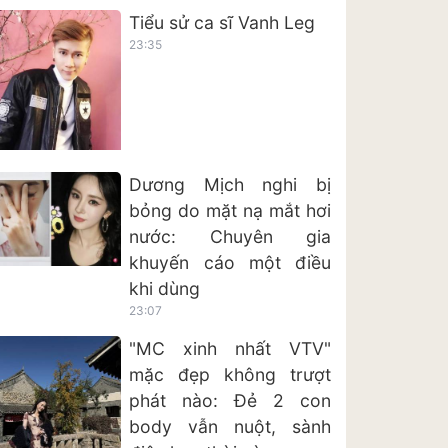
Tiểu sử ca sĩ Vanh Leg
23:35
Dương Mịch nghi bị
bỏng do mặt nạ mắt hơi
nước: Chuyên gia
khuyến cáo một điều
khi dùng
23:07
"MC xinh nhất VTV"
mặc đẹp không trượt
phát nào: Đẻ 2 con
body vẫn nuột, sành