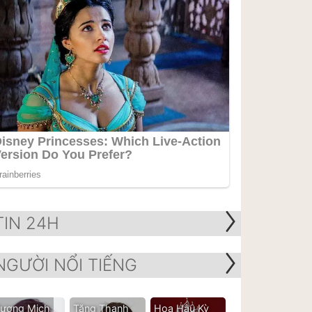
TIN 24H
NGƯỜI NỔI TIẾNG
ương Mịch
Tăng Thanh
Hoa Hậu Kỳ