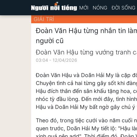
MỚI
NÓNG
ĐỜI SỐNG
GIẢI TRÍ
Đoàn Văn Hậu từng nhắn tin là
người cũ
Đoàn Văn Hậu từng vướng tranh cãi
03:04 - 12/04/2026
Đoàn Văn Hậu và Doãn Hải My là cặp đôi
Chuyện tình cả hai từng gây sốt khi đà
Hậu đích thân đến sân khấu tặng hoa, cổ
nhóc tỳ đầu lòng. Đến mới đây, tình hì
Hậu và Doãn Hải My bất ngờ gây chú ý t
Theo đó, trong tiệc cưới vào năm cuối 
quen trước, Doãn Hải My tiết lộ: "Hậu l
xinh quá nên add". Thời điểm đó, Đoàn 