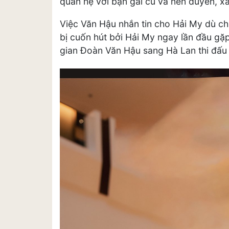
quan hệ với bạn gái cũ và nên duyên, xâ
Việc Văn Hậu nhắn tin cho Hải My dù chỉ
bị cuốn hút bởi Hải My ngay lần đầu gặp 
gian Đoàn Văn Hậu sang Hà Lan thi đấu 