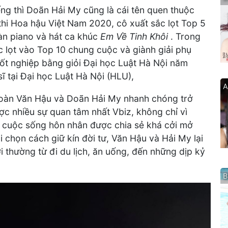
ếng thì Doãn Hải My cũng là cái tên quen thuộc
thi Hoa hậu Việt Nam 2020, cô xuất sắc lọt Top 5
đàn piano và hát ca khúc
Em Về Tinh Khôi
. Trong
c lọt vào Top 10 chung cuộc và giành giải phụ
ốt nghiệp bằng giỏi Đại học Luật Hà Nội năm
ĩ tại Đại học Luật Hà Nội (HLU),
A
Đoàn Văn Hậu và Doãn Hải My nhanh chóng trở
c nhiều sự quan tâm nhất Vbiz, không chỉ vì
bởi cuộc sống hôn nhân được chia sẻ khá cởi mở
i chọn cách giữ kín đời tư, Văn Hậu và Hải My lại
 thường từ đi du lịch, ăn uống, đến những dịp kỷ
B