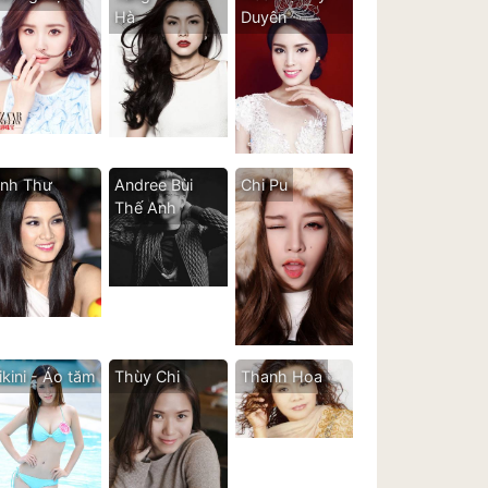
Hà
Duyên
nh Thư
Andree Bùi
Chi Pu
Thế Anh
ikini - Áo tăm
Thùy Chi
Thanh Hoa