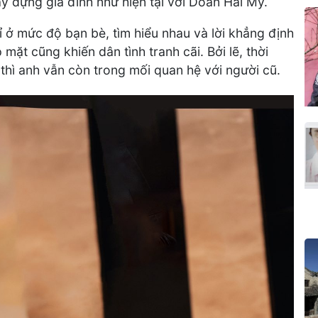
y dựng gia đình như hiện tại với Doãn Hải My.
 ở mức độ bạn bè, tìm hiểu nhau và lời khẳng định
mặt cũng khiến dân tình tranh cãi. Bởi lẽ, thời
thì anh vẫn còn trong mối quan hệ với người cũ.