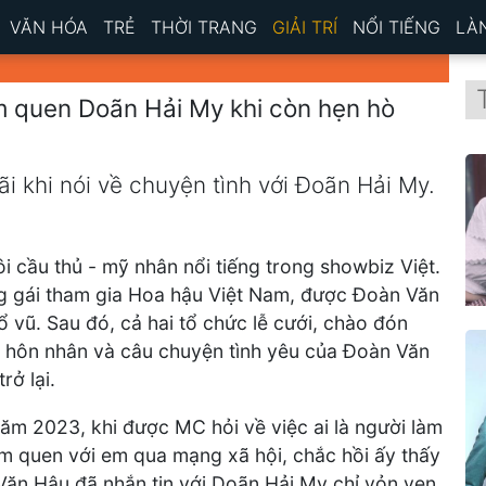
VĂN HÓA
TRẺ
THỜI TRANG
GIẢI TRÍ
NỔI TIẾNG
LÀ
m quen Doãn Hải My khi còn hẹn hò
 khi nói về chuyện tình với Đoãn Hải My.
 cầu thủ - mỹ nhân nổi tiếng trong showbiz Việt.
ng gái tham gia Hoa hậu Việt Nam, được Đoàn Văn
 vũ. Sau đó, cả hai tổ chức lễ cưới, chào đón
nh hôn nhân và câu chuyện tình yêu của Đoàn Văn
rở lại.
năm 2023, khi được MC hỏi về việc ai là người làm
àm quen với em qua mạng xã hội, chắc hồi ấy thấy
Văn Hậu đã nhắn tin với Doãn Hải My chỉ vỏn vẹn