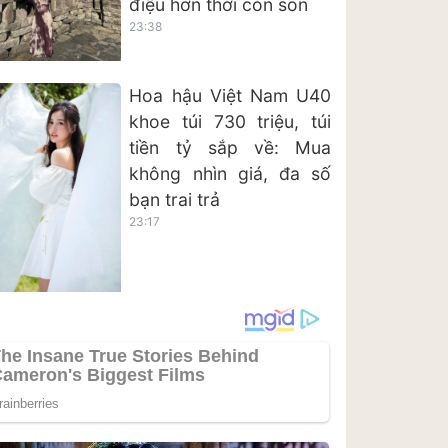
điệu hơn thời còn son
23:38
Hoa hậu Việt Nam U40
khoe túi 730 triệu, túi
tiền tỷ sắp về: Mua
không nhìn giá, đa số
bạn trai trả
23:17