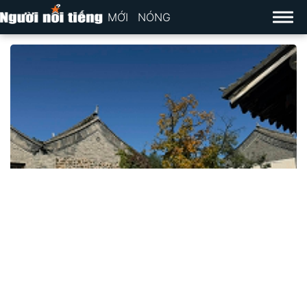
MỚI
NÓNG