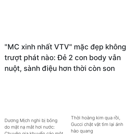
"MC xinh nhất VTV" mặc đẹp không
trượt phát nào: Đẻ 2 con body vẫn
nuột, sành điệu hơn thời còn son
Thời hoàng kim qua rồi,
Dương Mịch nghi bị bỏng
Gucci chật vật tìm lại ánh
do mặt nạ mắt hơi nước:
hào quang
Chuyên gia khuyến cáo một