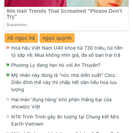
hồ ngọc hà
ngọc quỳnh
Hoa hậu Việt Nam U40 khoe túi 730 triệu, túi tiền
tỷ sắp về: Mua không nhìn giá, đa số bạn trai trả
Phương Ly đang hẹn hò với An Thuyên?
Mỹ nhân này đúng là "nóc nhà diễn xuất" Cbiz:
Diễn đỉnh thế này thì chấp hết dàn tiểu hoa lưu
lượng
Hai màn 'đụng hàng' khó phân thắng bại của
showbiz Việt
NTK Trinh Trinh gây ấn tượng tại Chung kết Mrs
Earth Vietnam