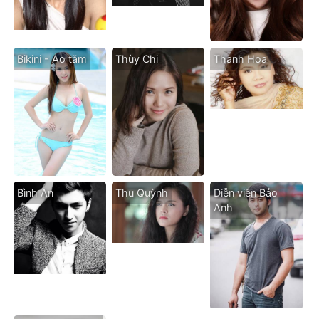
Bikini - Áo tăm
Thùy Chi
Thanh Hoa
Bình An
Thu Quỳnh
Diễn viên Bảo
Anh