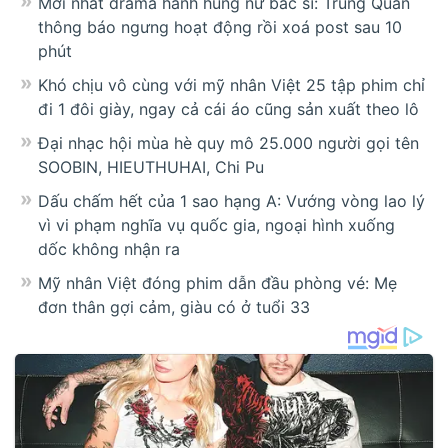
Mới nhất drama hành hung nữ bác sĩ: Trung Quân
thông báo ngưng hoạt động rồi xoá post sau 10
phút
Khó chịu vô cùng với mỹ nhân Việt 25 tập phim chỉ
đi 1 đôi giày, ngay cả cái áo cũng sản xuất theo lô
Đại nhạc hội mùa hè quy mô 25.000 người gọi tên
SOOBIN, HIEUTHUHAI, Chi Pu
Dấu chấm hết của 1 sao hạng A: Vướng vòng lao lý
vì vi phạm nghĩa vụ quốc gia, ngoại hình xuống
dốc không nhận ra
Mỹ nhân Việt đóng phim dẫn đầu phòng vé: Mẹ
đơn thân gợi cảm, giàu có ở tuổi 33