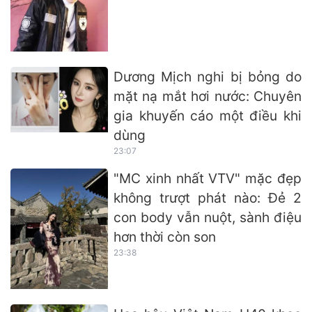
Dương Mịch nghi bị bỏng do
mặt nạ mắt hơi nước: Chuyên
gia khuyến cáo một điều khi
dùng
23:07
"MC xinh nhất VTV" mặc đẹp
không trượt phát nào: Đẻ 2
con body vẫn nuột, sành điệu
hơn thời còn son
23:38