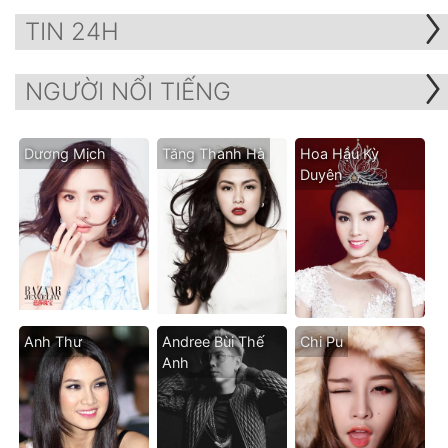
TIN 24H
NGƯỜI NỔI TIẾNG
Dương Mịch
Tăng Thanh Hà
Hoa Hậu Kỳ
Duyên
Anh Thư
Andree Bùi Thế
Chi Pu
Anh