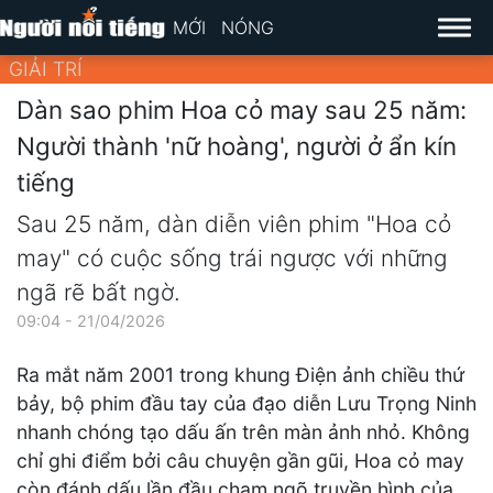
MỚI
NÓNG
GIẢI TRÍ
Dàn sao phim Hoa cỏ may sau 25 năm:
Người thành 'nữ hoàng', người ở ẩn kín
tiếng
Sau 25 năm, dàn diễn viên phim "Hoa cỏ
may" có cuộc sống trái ngược với những
ngã rẽ bất ngờ.
09:04 - 21/04/2026
Ra mắt năm 2001 trong khung Điện ảnh chiều thứ
bảy, bộ phim đầu tay của đạo diễn Lưu Trọng Ninh
nhanh chóng tạo dấu ấn trên màn ảnh nhỏ. Không
chỉ ghi điểm bởi câu chuyện gần gũi, Hoa cỏ may
còn đánh dấu lần đầu chạm ngõ truyền hình của