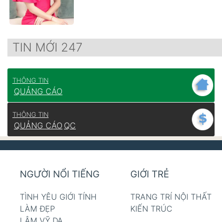
TIN MỚI 247
THÔNG TIN
QUẢNG CÁO
THÔNG TIN
QUẢNG CÁO
QC
NGƯỜI NỔI TIẾNG
GIỚI TRẺ
TÌNH YÊU GIỚI TÍNH
TRANG TRÍ NỘI THẤT
LÀM ĐẸP
KIẾN TRÚC
LÂM VỸ DẠ