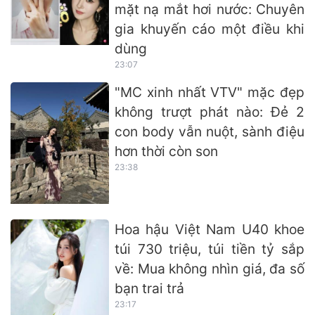
mặt nạ mắt hơi nước: Chuyên
gia khuyến cáo một điều khi
dùng
23:07
"MC xinh nhất VTV" mặc đẹp
không trượt phát nào: Đẻ 2
con body vẫn nuột, sành điệu
hơn thời còn son
23:38
Hoa hậu Việt Nam U40 khoe
túi 730 triệu, túi tiền tỷ sắp
về: Mua không nhìn giá, đa số
bạn trai trả
23:17