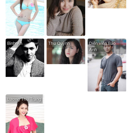
Bình An
Thu Quỳnh
Diễn viên Bảo
Anh
Lương Thu Trang