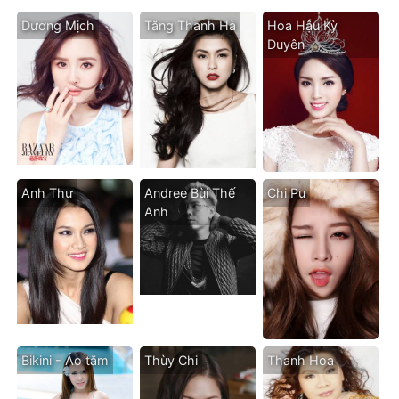
Dương Mịch
Tăng Thanh Hà
Hoa Hậu Kỳ
Duyên
Anh Thư
Andree Bùi Thế
Chi Pu
Anh
Bikini - Áo tăm
Thùy Chi
Thanh Hoa