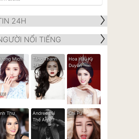
TIN 24H
NGƯỜI NỔI TIẾNG
ương Mịch
Tăng Thanh
Hoa Hậu Kỳ
Hà
Duyên
nh Thư
Andree Bùi
Chi Pu
Thế Anh