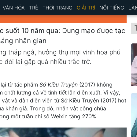
VĂN HÓA
TRẺ
THỜI TRANG
GIẢI TRÍ
NỔI TIẾNG
LÀ
c suốt 10 năm qua: Dung mạo được tạc
 sáng nhân gian
ong tháp ngà, hưởng thụ mọi vinh hoa phú
đời lại gặp quá nhiều trắc trở.
lại từ tác phẩm
Sở Kiều Truyện
(2017) không
chất lượng cả về tình tiết lẫn diễn xuất. Vì vậy,
 vật và dàn diễn viên từ Sở Kiều Truyện (2017) hot
của khán giả. Trong đó, nhân vật công chúa
ong một tuần chỉ số Weixin tăng 270%.