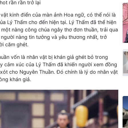
t rần rần trở lại
ật kinh điển của màn ảnh Hoa ngữ, có thể nói là
của Lý Thấm cho đến hiện tại. Lý Thấm đã thể hiện
ừ một nàng công chúa ngây thơ đơn thuần, trải qua
 người nàng tin tưởng và yêu thương nhất, trở
ời căm ghét.
uần vốn là nhân vật bị khán giả ghét bỏ trong
đầy cảm xúc của Lý Thấm đã khiến người xem đồng
 xót cho Nguyên Thuần. Đó chính là lý do nhân vật
òng khán giả.