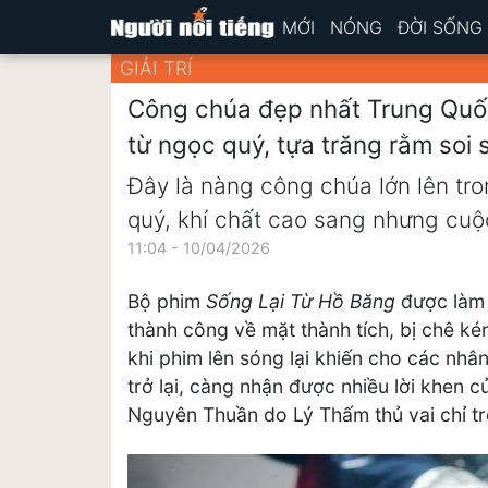
MỚI
NÓNG
ĐỜI SỐNG
GIẢI TRÍ
Công chúa đẹp nhất Trung Quố
từ ngọc quý, tựa trăng rằm soi
Đây là nàng công chúa lớn lên tr
quý, khí chất cao sang nhưng cuộc 
11:04 - 10/04/2026
Bộ phim
Sống Lại Từ Hồ Băng
được làm 
thành công về mặt thành tích, bị chê kém 
khi phim lên sóng lại khiến cho các nhân
trở lại, càng nhận được nhiều lời khen 
Nguyên Thuần do Lý Thấm thủ vai chỉ tr