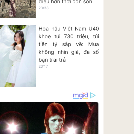
điệu hơn thời còn son
23:38
Hoa hậu Việt Nam U40
khoe túi 730 triệu, túi
tiền tỷ sắp về: Mua
không nhìn giá, đa số
bạn trai trả
23:17