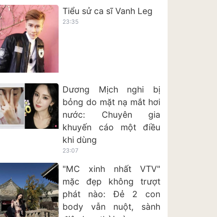
Tiểu sử ca sĩ Vanh Leg
23:35
Dương Mịch nghi bị
bỏng do mặt nạ mắt hơi
nước: Chuyên gia
khuyến cáo một điều
khi dùng
23:07
"MC xinh nhất VTV"
mặc đẹp không trượt
phát nào: Đẻ 2 con
body vẫn nuột, sành