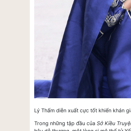
Lý Thấm diễn xuất cực tốt khiến khán g
Trong những tập đầu của
Sở Kiều Truy
hậu dễ thương, một lòng si mê thế tử Y