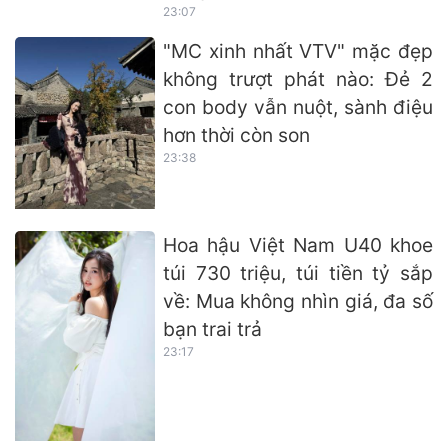
23:07
"MC xinh nhất VTV" mặc đẹp
không trượt phát nào: Đẻ 2
con body vẫn nuột, sành điệu
hơn thời còn son
23:38
Hoa hậu Việt Nam U40 khoe
túi 730 triệu, túi tiền tỷ sắp
về: Mua không nhìn giá, đa số
bạn trai trả
23:17