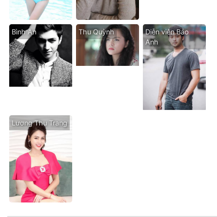
Bình An
Thu Quỳnh
Diễn viên Bảo
Anh
Lương Thu Trang