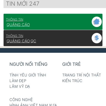
TIN MỚI 247
THÔNG TIN
QUẢNG CÁO
THÔNG TIN
QUẢNG CÁO
QC
NGƯỜI NỔI TIẾNG
GIỚI TRẺ
TÌNH YÊU GIỚI TÍNH
TRANG TRÍ NỘI THẤT
LÀM ĐẸP
KIẾN TRÚC
LÂM VỸ DẠ
CÔNG NGHỆ
HÌNH ẢNH VIỆT NAM XƯA