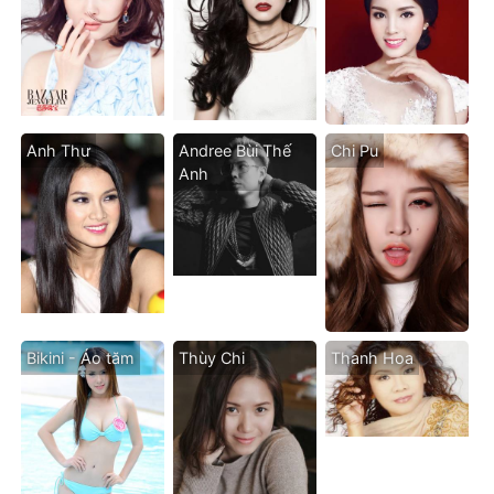
Anh Thư
Andree Bùi Thế
Chi Pu
Anh
Bikini - Áo tăm
Thùy Chi
Thanh Hoa