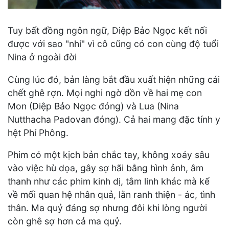
Tuy bất đồng ngôn ngữ, Diệp Bảo Ngọc kết nối
được với sao "nhí" vì cô cũng có con cùng độ tuổi
Nina ở ngoài đời
Cùng lúc đó, bản làng bắt đầu xuất hiện những cái
chết ghê rợn. Mọi nghi ngờ dồn về hai mẹ con
Mon (Diệp Bảo Ngọc đóng) và Lua (Nina
Nutthacha Padovan đóng). Cả hai mang đặc tính y
hệt Phí Phông.
Phim có một kịch bản chắc tay, không xoáy sâu
vào việc hù dọa, gây sợ hãi bằng hình ảnh, âm
thanh như các phim kinh dị, tâm linh khác mà kể
về mối quan hệ nhân quả, lằn ranh thiện - ác, tình
thân. Ma quỷ đáng sợ nhưng đôi khi lòng người
còn ghê sợ hơn cả ma quỷ.