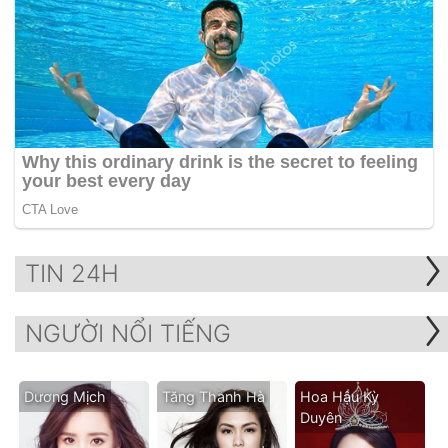
TIN 24H
NGƯỜI NỔI TIẾNG
Dương Mịch
Tăng Thanh Hà
Hoa Hậu Kỳ
Duyên